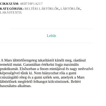
CIKKSZÁM:
48D759F1A217
KATEGÓRIÁK:
BELTÉRI LÁBTÖRLŐK
,
LÁBTÖRLŐK
,
LAKÁSTEXTIL
Leírás
A Mars lábtörlőrengeteg takarítástól kíméli meg, ráadásul
remekül mutat. Garantáltan értékelni fogja maximális
praktikumát. Elsősorban a finom mintájával és nagy nedvszívó
képességével tűnik ki. Nem hiányozhat róla a gumi
csúszásgátló réteg és a gumi szélek sem, amelyek a Mars
lábtörlőnek megfelelő felhangot kölcsönöznek. Beltéri
használatra alkalmas.