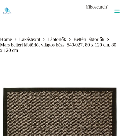
Skip
[fibosearch]
to
content
Home
Lakástextil
Lábtörlők
Beltéri lábtörlők
Mars beltéri lábtörlő, világos bézs, 549/027, 80 x 120 cm, 80
x 120 cm