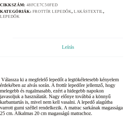
CIKKSZÁM:
48FCE7C50FED
KATEGÓRIÁK:
FROTTÍR LEPEDŐK
,
LAKÁSTEXTIL
,
LEPEDŐK
Leírás
Válassza ki a megfelelő lepedőt a legtökéletesebb kényelem
érdekében az alvás során. A frottír lepedőre jellemző, hogy
melegebb és rugalmasabb, ezért a hidegebb napokon
javasoljuk a használatát. Nagy előnye továbbá a könnyű
karbantartás is, mivel nem kell vasalni. A lepedő alagútba
varrott gumi széllel rendelkezik. A matrac sarkának magassága
25 cm. Alkalmas 20 cm magasságú matrachoz.