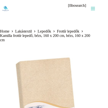
Skip
[fibosearch]
to
content
Home
Lakástextil
Lepedők
Frottír lepedők
Kamilla frottír lepedő, bézs, 160 x 200 cm, bézs, 160 x 200
cm