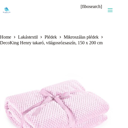
Skip
[fibosearch]
to
content
Home
Lakástextil
Plédek
Mikroszálas plédek
DecoKing Henry takaró, világosrózsaszín, 150 x 200 cm