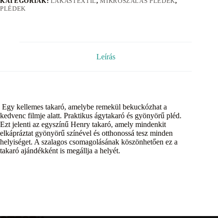
KATEGÓRIÁK:
LAKÁSTEXTIL
,
MIKROSZÁLAS PLÉDEK
,
PLÉDEK
Leírás
Egy kellemes takaró, amelybe remekül bekuckózhat a
kedvenc filmje alatt. Praktikus ágytakaró és gyönyörű pléd.
Ezt jelenti az egyszínű Henry takaró, amely mindenkit
elkápráztat gyönyörű színével és otthonossá tesz minden
helyiséget. A szalagos csomagolásának köszönhetően ez a
takaró ajándékként is megállja a helyét.