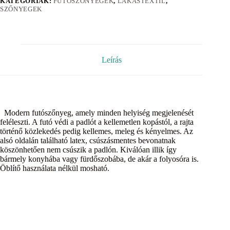
KATEGÓRIÁK:
FUTÓSZŐNYEGEK
,
LAKÁSTEXTIL
,
SZŐNYEGEK
Leírás
Modern futószőnyeg, amely minden helyiség megjelenését
feléleszti. A futó védi a padlót a kellemetlen kopástól, a rajta
történő közlekedés pedig kellemes, meleg és kényelmes. Az
alsó oldalán található latex, csúszásmentes bevonatnak
köszönhetően nem csúszik a padlón. Kiválóan illik így
bármely konyhába vagy fürdőszobába, de akár a folyosóra is.
Öblítő használata nélkül mosható.