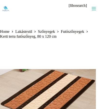
Skip
[fibosearch]
to
content
Home
Lakástextil
Szőnyegek
Futószőnyegek
Kerti terra futószőnyeg, 80 x 120 cm