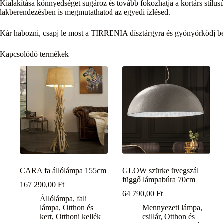
Kialakítása könnyedséget sugároz és tovább fokozhatja a kortárs stílus
lakberendezésben is megmutathatod az egyedi ízlésed.
Kár habozni, csapj le most a TIRRENIA dísztárgyra és gyönyörködj b
Kapcsolódó termékek
CARA fa állólámpa 155cm
GLOW szürke üvegszál
függő lámpabúra 70cm
167 290,00
Ft
64 790,00
Ft
Állólámpa, fali
lámpa
,
Otthon és
Mennyezeti lámpa,
kert
,
Otthoni kellék
csillár
,
Otthon és