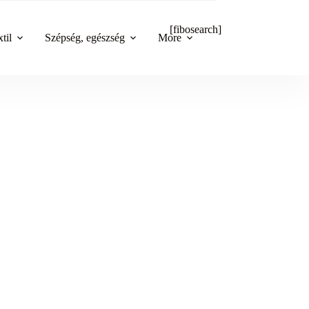
[fibosearch]
til
Szépség, egészség
More