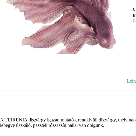
C
K
O
Leír
A TIRRENIA dísztárgy igazán mutatós, rendkívüli dísztárgy, mely nappa
lebegve úszkáló, pasztell rózsaszín hallal van dolgunk.