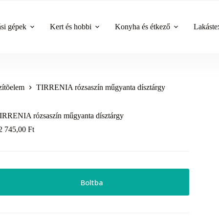
ási gépek
Kert és hobbi
Konyha és étkező
Lakástex
zítõelem
TIRRENIA rózsaszín műgyanta dísztárgy
IRRENIA rózsaszín műgyanta dísztárgy
2 745,00
Ft
Boltba