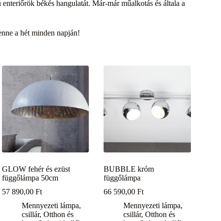
ú enteriőrök békés hangulatát. Már-már műalkotás és általa a
enne a hét minden napján!
GLOW fehér és ezüst
BUBBLE króm
függőlámpa 50cm
függőlámpa
57 890,00
Ft
66 590,00
Ft
Mennyezeti lámpa,
Mennyezeti lámpa,
csillár
,
Otthon és
csillár
,
Otthon és