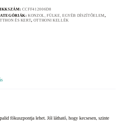
IKKSZÁM:
CCFF412006D8
ATEGÓRIÁK:
KONZOL, FÜLKE, EGYÉB DÍSZÍTÕELEM
,
TTHON ÉS KERT
,
OTTHONI KELLÉK
ás
lid fókuszpontja lehet. Jól látható, hogy kecsesen, szinte