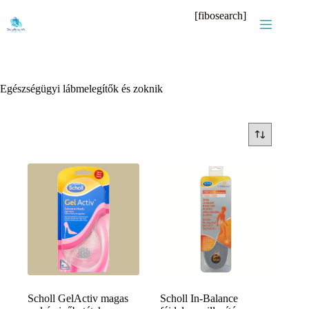
Skip
[fibosearch]
to
content
Egészségügyi lábmelegítők és zoknik
Scholl GelActiv magas
Scholl In-Balance