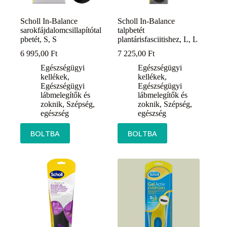
Scholl In-Balance
Scholl In-Balance
sarokfájdalomcsillapítótal
talpbetét
pbetét, S, S
plantárisfasciitishez, L, L
6 995,00
Ft
7 225,00
Ft
Egészségügyi
Egészségügyi
kellékek
,
kellékek
,
Egészségügyi
Egészségügyi
lábmelegítők és
lábmelegítők és
zoknik
,
Szépség,
zoknik
,
Szépség,
egészség
egészség
BOLTBA
BOLTBA