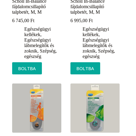
Scholl In-Balance
Scholl In-Balance
fájdalomcsillapító
fájdalomcsillapító
talpbetét, M, M
talpbetét, M, M
6 745,00
Ft
6 995,00
Ft
Egészségügyi
Egészségügyi
kellékek
,
kellékek
,
Egészségügyi
Egészségügyi
lábmelegítők és
lábmelegítők és
zoknik
,
Szépség,
zoknik
,
Szépség,
egészség
egészség
BOLTBA
BOLTBA