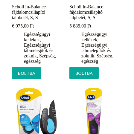
Scholl In-Balance
Scholl In-Balance
fájdalomcsillapító
fájdalomcsillapító
talpbetét, S, S
talpbetét, S, S
6 975,00
Ft
5 885,00
Ft
Egészségügyi
Egészségügyi
kellékek
,
kellékek
,
Egészségügyi
Egészségügyi
lábmelegítők és
lábmelegítők és
zoknik
,
Szépség,
zoknik
,
Szépség,
egészség
egészség
BOLTBA
BOLTBA