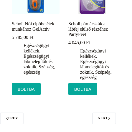
Scholl Női cipőbetétek
Scholl párnácskák a
munkához GelActiv
lábfej elülső részéhez
PartyFeet
5 785,00
Ft
4 045,00
Ft
Egészségügyi
kellékek
,
Egészségügyi
Egészségügyi
kellékek
,
lábmelegítők és
Egészségügyi
zoknik
,
Szépség,
lábmelegítők és
egészség
zoknik
,
Szépség,
egészség
BOLTBA
BOLTBA
PREV
NEXT