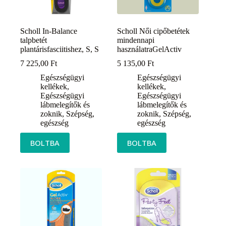
Scholl In-Balance
Scholl Női cipőbetétek
talpbetét
mindennapi
plantárisfasciitishez, S, S
használatraGelActiv
7 225,00
Ft
5 135,00
Ft
Egészségügyi
Egészségügyi
kellékek
,
kellékek
,
Egészségügyi
Egészségügyi
lábmelegítők és
lábmelegítők és
zoknik
,
Szépség,
zoknik
,
Szépség,
egészség
egészség
BOLTBA
BOLTBA