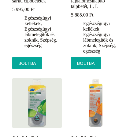
sarkú cipőbetétek
fájdalomcsillapító
talpbetét, L, L
5 995,00
Ft
5 885,00
Ft
Egészségügyi
kellékek
,
Egészségügyi
Egészségügyi
kellékek
,
lábmelegítők és
Egészségügyi
zoknik
,
Szépség,
lábmelegítők és
egészség
zoknik
,
Szépség,
egészség
BOLTBA
BOLTBA