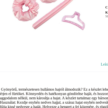
C
K
S
Leír
Gyönyörű, természetesen hullámos hajról álmodozik? Ez a készlet lehe
érjen el fürtöket. Könnyedén és hatékonyan göndörítse haját, és hozzon 
aggodalom nélkül, nem károsítja a hajat. A készlet tartalmaz egy bárso
Használat: Kezdje enyhén nedves hajjal, a száraz hajat enyhén nedvesí
fújja kissé nedvesre a haját. Helyezze a hengert a fej közepére, és rögzí