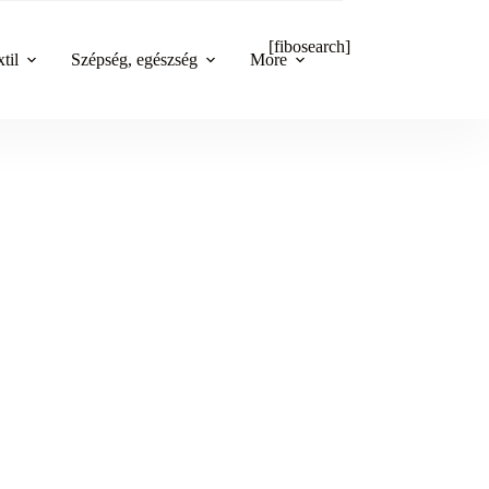
[fibosearch]
til
Szépség, egészség
More