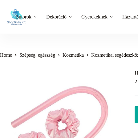
Skip
to
content
Bútorok
Dekoráció
Gyerekeknek
Háztart
Home
Szépség, egészség
Kozmetika
Kozmetikai segédeszkö
H
2