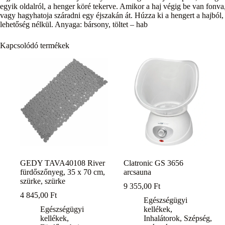
egyik oldalról, a henger köré tekerve. Amikor a haj végig be van fonva, 
vagy hagyhatoja száradni egy éjszakán át. Húzza ki a hengert a hajból,
lehetőség nélkül. Anyaga: bársony, töltet – hab
Kapcsolódó termékek
GEDY TAVA40108 River
Clatronic GS 3656
fürdőszőnyeg, 35 x 70 cm,
arcsauna
szürke, szürke
9 355,00
Ft
4 845,00
Ft
Egészségügyi
Egészségügyi
kellékek
,
kellékek
,
Inhalátorok
,
Szépség,