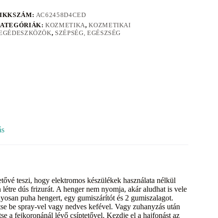
IKKSZÁM:
AC62458D4CED
ATEGÓRIÁK:
KOZMETIKA
,
KOZMETIKAI
EGÉDESZKÖZÖK
,
SZÉPSÉG, EGÉSZSÉG
ás
tővé teszi, hogy elektromos készülékek használata nélkül
létre dús frizurát. A henger nem nyomja, akár aludhat is vele
nyosan puha hengert, egy gumiszárítót és 2 gumiszalagot.
tse be spray-vel vagy nedves kefével. Vagy zuhanyzás után
tse a fejkoronánál lévő csíptetővel. Kezdje el a hajfonást az