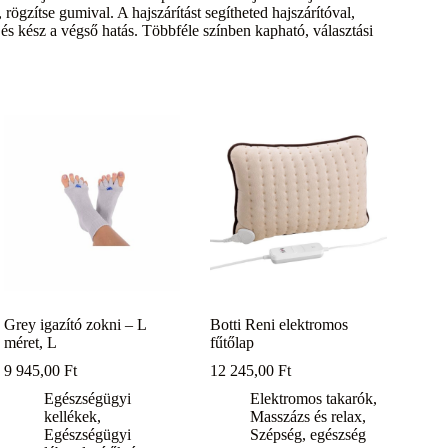
rögzítse gumival. A hajszárítást segítheted hajszárítóval,
 és kész a végső hatás. Többféle színben kapható, választási
Grey igazító zokni – L
Botti Reni elektromos
méret, L
fűtőlap
9 945,00
Ft
12 245,00
Ft
Egészségügyi
Elektromos takarók
,
kellékek
,
Masszázs és relax
,
Egészségügyi
Szépség, egészség