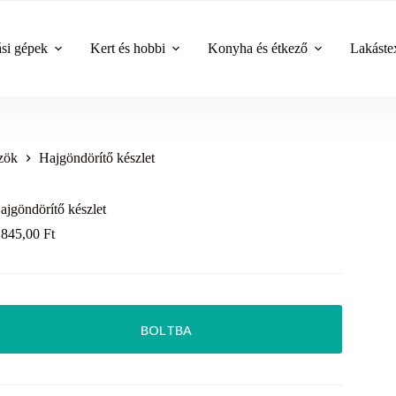
ási gépek
Kert és hobbi
Konyha és étkező
Lakástex
zök
Hajgöndörítő készlet
ajgöndörítő készlet
 845,00
Ft
BOLTBA