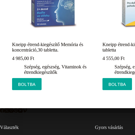
Kneipp étrend-kiegészítő Memória és
Kneipp étrend-ki
koncentráció,30 tabletta.
tabletta
4 985,00
Ft
4 555,00
Ft
Szépség, egészség
,
Vitaminok és
Szépség, 
étrendkiegészítők
étrendkieg
BOLTBA
BOLTBA
Választék
Gyors vásárlás