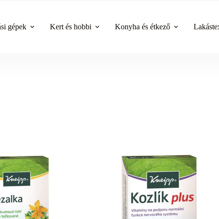
ási gépek
Kert és hobbi
Konyha és étkező
Lakástex