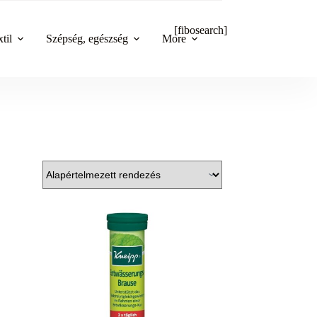
[fibosearch]
til
Szépség, egészség
More