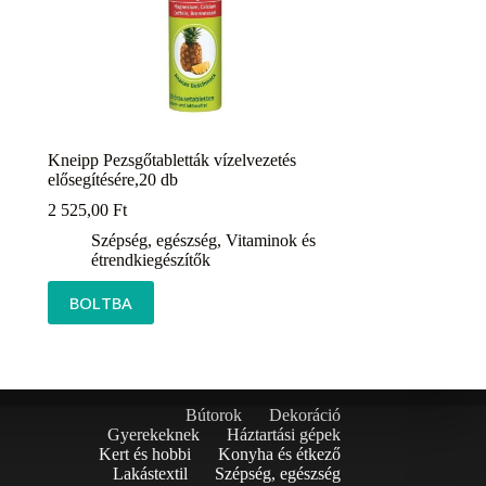
Kneipp Pezsgőtabletták vízelvezetés
elősegítésére,20 db
2 525,00
Ft
Szépség, egészség
,
Vitaminok és
étrendkiegészítők
BOLTBA
Bútorok
Dekoráció
Gyerekeknek
Háztartási gépek
Kert és hobbi
Konyha és étkező
Lakástextil
Szépség, egészség