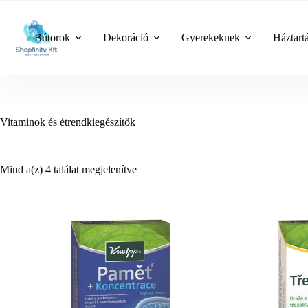
Skip
to
content
Bútorok
Dekoráció
Gyerekeknek
Háztart
Vitaminok és étrendkiegészítők
Mind a(z) 4 találat megjelenítve