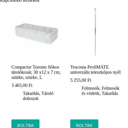
Kapcsolódó termékek
Compactor Toronto fiókos
Tescoma ProfiMATE
tárolókosár, 30 x12 x 7 cm,
univerzális teleszkópos nyél
szürke, szürke, L
5 255,00
Ft
3 465,00
Ft
Felmosók
,
Felmosók
Takarítás
,
Tároló
és vödrök
,
Takarítás
dobozok
BOLTBA
BOLTBA