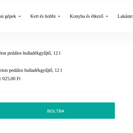
ási gépek
Kert és hobbi
Konyha és étkező
Lakástex
ion pedálos hulladékgyűjtő, 12 l
rion pedálos hulladékgyűjtő, 12 l
1 025,00
Ft
BOLTBA