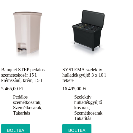
Banquet STEP pedálos
SYSTEMA szelektív
szemeteskosár 15 l,
hulladékgyűjtő 3 x 10 l
krémszínű, krém, 15 l
fekete
5 465,00
Ft
16 495,00
Ft
Pedálos
Szelektív
szemétkosarak
,
hulladékgyűjtő
Szemétkosarak
,
kosarak
,
Takarítás
Szemétkosarak
,
Takarítás
BOLTBA
BOLTBA