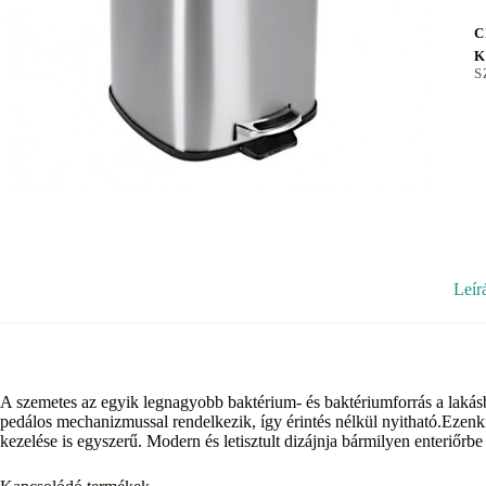
C
K
S
Leír
A szemetes az egyik legnagyobb baktérium- és baktériumforrás a lakásb
pedálos mechanizmussal rendelkezik, így érintés nélkül nyitható.Ezenk
kezelése is egyszerű. Modern és letisztult dizájnja bármilyen enteriőrbe 