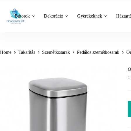
Skip
to
content
Bútorok
Dekoráció
Gyerekeknek
Háztart
Home
Takarítás
Szemétkosarak
Pedálos szemétkosarak
Or
O
1