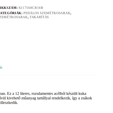
IKKSZÁM:
8217568CB16B
ATEGÓRIÁK:
PEDÁLOS SZEMÉTKOSARAK
,
ZEMÉTKOSARAK
,
TAKARÍTÁS
ás
an. Ez a 12 literes, rozsdamentes acélból készült kuka
ívül kivehető műanyag tartállyal rendelkezik, így a zsákok
illeszkedik.