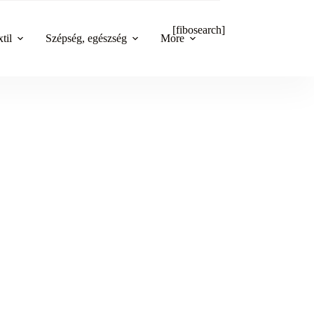
[fibosearch]
til
Szépség, egészség
More