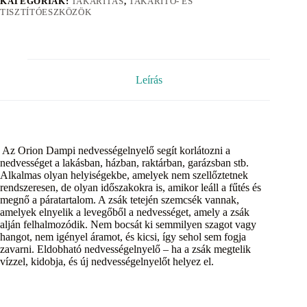
KATEGÓRIÁK:
TAKARÍTÁS
,
TAKARÍTÓ- ÉS
TISZTÍTÓESZKÖZÖK
Leírás
Az Orion Dampi nedvességelnyelő segít korlátozni a
nedvességet a lakásban, házban, raktárban, garázsban stb.
Alkalmas olyan helyiségekbe, amelyek nem szellőztetnek
rendszeresen, de olyan időszakokra is, amikor leáll a fűtés és
megnő a páratartalom. A zsák tetején szemcsék vannak,
amelyek elnyelik a levegőből a nedvességet, amely a zsák
alján felhalmozódik. Nem bocsát ki semmilyen szagot vagy
hangot, nem igényel áramot, és kicsi, így sehol sem fogja
zavarni. Eldobható nedvességelnyelő – ha a zsák megtelik
vízzel, kidobja, és új nedvességelnyelőt helyez el.