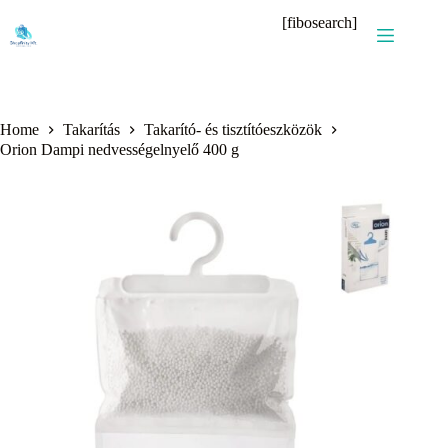
Skip
[fibosearch]
to
content
Home
Takarítás
Takarító- és tisztítóeszközök
Orion Dampi nedvességelnyelő 400 g