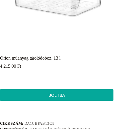
Orion műanyag tárolódoboz, 13 l
4 215,00
Ft
BOLTBA
CIKKSZÁM:
DA1CBFAB13C9