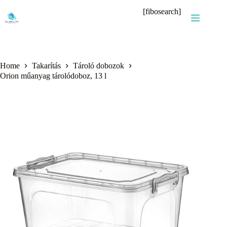
Skip
[fibosearch]
to
content
Home
Takarítás
Tároló dobozok
Orion műanyag tárolódoboz, 13 l