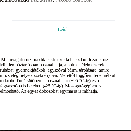
KATEGÓRIÁK:
TAKARÍTÁS
,
TÁROLÓ DOBOZOK
Leírás
Műanyag doboz praktikus klipszekkel a szilárd lezáráshoz.
Minden háztartásban használhatja, alkalmas élelmiszerek,
ruházat, gyermekjátékok, egyszóval bármi tárolására, amire
nincs elég helye a szekrényben. Mérettől függően, fedél nélkül
mikrohullámú sütőben is használható (+95 °C-ig) és a
fagyasztóba is beteheti (-25 °C-ig). Mosogatógépben is
elmosható. Az egyes dobozokat egymásra is rakhatja.