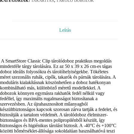
KATEGÓRIÁK:
TAKARÍTÁS
,
TÁROLÓ DOBOZOK
Leírás
A SmartStore Classic Clip tárolódoboz praktikus megoldás
mindenféle tárgy tárolására. Ez az 50 x 39 x 26 cm-es tágas
doboz ideális folyosókra és tárolóhelyiségekbe. Tökéletes
méret szezonális ruhák, cipők, takarók és párnák tárolására. A
moduláris kialakításnak köszönhetően a doboz hatékonyan
kombinálható más, különböző méretű modellekkel. A
dobozok könnyen egymásra rakhatók fedél nélkül vagy
fedéllel, így maximális rugalmasságot biztosítanak a
szervezésben. Az újrahasznosított műanyagból
készültbiztonságos kapcsok szorosan zárva tartják a fedelet, és
biztosítják a tartalom védelmét. A tárolódoboz élelmiszer-
biztonságos és BPA-mentes polipropilénből készült, így
biztonságos és higiénikus tárolást biztosít. A -40°C és +100°C
közötti hőmérséklet-állósága sokoldalúan használhatóvá teszi