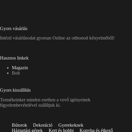
Gyors vásárlás
Intézd vásárlásodat gyorsan Online az otthonod kényelméből!
Hasznos linkek
Magazin
Bolt
Gyors kiszállítás
Termékeinket minden esetben a vevő igényeinek
figyelembevételével szállítjuk ki.
Bútorok
Dekoráció
Gyerekeknek
Háztartási gépek
Kert és hobbi
Konyha és étkező