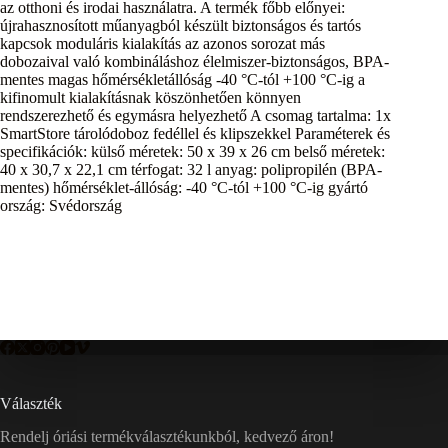
az otthoni és irodai használatra. A termék főbb előnyei:
újrahasznosított műanyagból készült biztonságos és tartós
kapcsok moduláris kialakítás az azonos sorozat más
dobozaival való kombináláshoz élelmiszer-biztonságos, BPA-
mentes magas hőmérsékletállóság -40 °C-tól +100 °C-ig a
kifinomult kialakításnak köszönhetően könnyen
rendszerezhető és egymásra helyezhető A csomag tartalma: 1x
SmartStore tárolódoboz fedéllel és klipszekkel Paraméterek és
specifikációk: külső méretek: 50 x 39 x 26 cm belső méretek:
40 x 30,7 x 22,1 cm térfogat: 32 l anyag: polipropilén (BPA-
mentes) hőmérséklet-állóság: -40 °C-tól +100 °C-ig gyártó
ország: Svédország
Választék
Rendelj óriási termékválasztékunkból, kedvező áron!