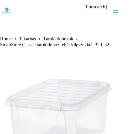
Skip
[fibosearch]
to
content
Home
Takarítás
Tároló dobozok
SmartStore Classic tárolódoboz fehér klipszekkel, 32 l, 32 l