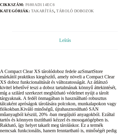
CIKKSZÁM:
F680AD114EC6
KATEGÓRIÁK:
TAKARÍTÁS
,
TÁROLÓ DOBOZOK
Leírás
A Compact Clear XS tárolódoboz fedele azSmartStore
márkától praktikus kiegészítő, amely növeli a Compact Clear
XS doboz funkcionalitását és változatosságát. Az átlátszó
kivitel lehetővé teszi a doboz tartalmának könnyű áttekintését,
míg a szilárd szerkezet megbízható védelmet nyújt a tárolt
tárgyaknak. A fedél önmagában is használható robusztus
tálcaként apróságok tárolására polcokon, munkalapokon vagy
fiókokban.Kiváló minőségű, újrahasznosítható SAN
műanyagból készül, 20% -ban megújuló anyagokból. Ezáltal
tartós és könnyen tisztítható kézzel és mosogatógépben is.
Rakható, így helyet takarít meg tároláskor. Ez a termék
nemcsak funkcionális, hanem fenntartható is, minőségét pedig