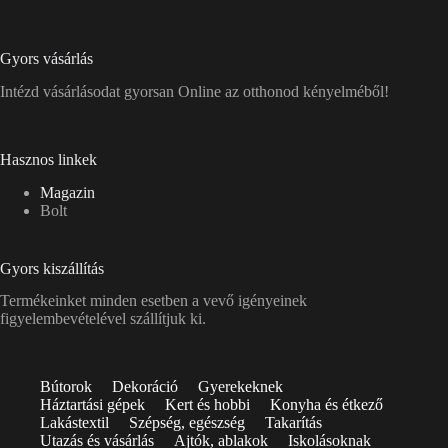
Gyors vásárlás
Intézd vásárlásodat gyorsan Online az otthonod kényelméből!
Hasznos linkek
Magazin
Bolt
Gyors kiszállítás
Termékeinket minden esetben a vevő igényeinek
figyelembevételével szállítjuk ki.
Bútorok
Dekoráció
Gyerekeknek
Háztartási gépek
Kert és hobbi
Konyha és étkező
Lakástextil
Szépség, egészség
Takarítás
Utazás és vásárlás
Ajtók, ablakok
Iskolásoknak