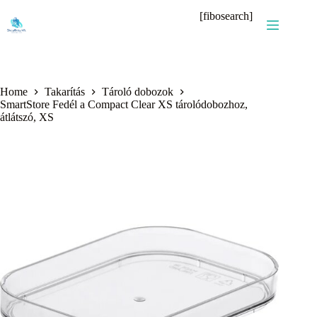
Skip
[fibosearch]
to
content
Home
Takarítás
Tároló dobozok
SmartStore Fedél a Compact Clear XS tárolódobozhoz,
átlátszó, XS