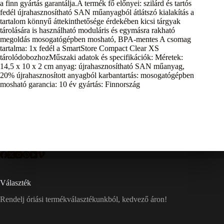
a finn gyártás garantálja.A termék fő előnyei: szilárd és tartós
fedél újrahasznosítható SAN műanyagból átlátszó kialakítás a
tartalom könnyű áttekinthetősége érdekében kicsi tárgyak
tárolására is használható moduláris és egymásra rakható
megoldás mosogatógépben mosható, BPA-mentes A csomag
tartalma: 1x fedél a SmartStore Compact Clear XS
tárolódobozhozMűszaki adatok és specifikációk: Méretek:
14,5 x 10 x 2 cm anyag: újrahasznosítható SAN műanyag,
20% újrahasznosított anyagból karbantartás: mosogatógépben
mosható garancia: 10 év gyártás: Finnország
Választék
Rendelj óriási termékválasztékunkból, kedvező áron!