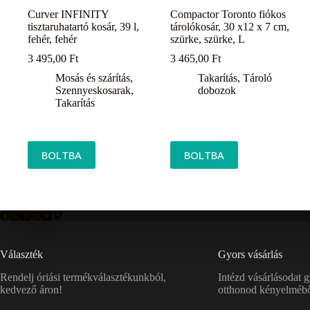
Curver INFINITY
Compactor Toronto fiókos
tisztaruhatartó kosár, 39 l,
tárolókosár, 30 x12 x 7 cm,
fehér, fehér
szürke, szürke, L
3 495,00
Ft
3 465,00
Ft
Mosás és szárítás
,
Takarítás
,
Tároló
Szennyeskosarak
,
dobozok
Takarítás
BOLTBA
BOLTBA
Választék
Gyors vásárlás
Rendelj óriási termékválasztékunkból,
Intézd vásárlásodat 
kedvező áron!
otthonod kényelmébő