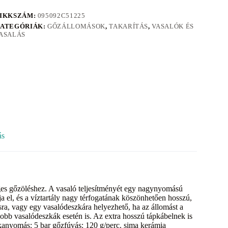
IKKSZÁM:
095092C51225
ATEGÓRIÁK:
GŐZÁLLOMÁSOK
,
TAKARÍTÁS
,
VASALÓK ÉS
ASALÁS
ás
es gőzöléshez. A vasaló teljesítményét egy nagynyomású
ja el, és a víztartály nagy térfogatának köszönhetően hosszú,
ásra, vagy egy vasalódeszkára helyezhető, ha az állomást a
bb vasalódeszkák esetén is. Az extra hosszú tápkábelnek is
nkanyomás: 5 bar gőzfúvás: 120 g/perc. sima kerámia