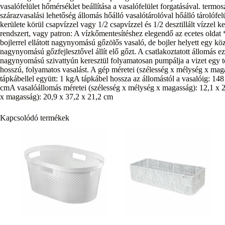
vasalófelület hőmérséklet beállítása a vasalófelület forgatásával. term
szárazvasalási lehetőség állomás hőálló vasalótárolóval hőálló tárolófel
kerülete körül csapvízzel vagy 1/2 csapvízzel és 1/2 desztillált vízze
rendszert, vagy patron: A vízkőmentesítéshez elegendő az ecetes oldat
bojlerrel ellátott nagynyomású gőzölős vasaló, de bojler helyett egy köz
nagynyomású gőzfejlesztővel állít elő gőzt. A csatlakoztatott állomás e
nagynyomású szivattyún keresztül folyamatosan pumpálja a vizet egy tö
hosszú, folyamatos vasalást. A gép méretei (szélesség x mélység x ma
tápkábellel együtt: 1 kgA tápkábel hossza az állomástól a vasalóig: 148
cmA vasalóállomás méretei (szélesség x mélység x magasság): 12,1 x 
x magasság): 20,9 x 37,2 x 21,2 cm
Kapcsolódó termékek