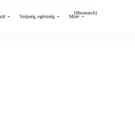
[fibosearch]
til
Szépség, egészség
More