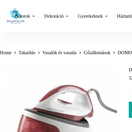
Skip
to
content
Bútorok
Dekoráció
Gyerekeknek
Háztart
Home
Takarítás
Vasalók és vasalás
Gőzállomások
DOMO D
D
3