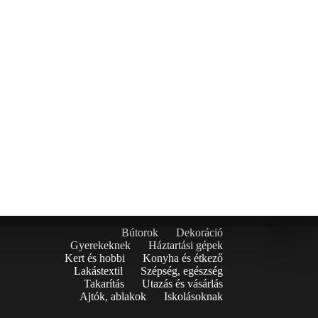
Bútorok
Dekoráció
Gyerekeknek
Háztartási gépek
Kert és hobbi
Konyha és étkező
Lakástextil
Szépség, egészség
Takarítás
Utazás és vásárlás
Ajtók, ablakok
Iskolásoknak