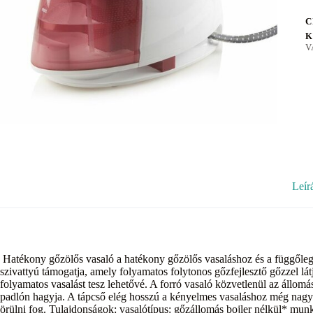
C
K
V
Leír
Hatékony gőzölős vasaló a hatékony gőzölős vasaláshoz és a függőleg
szivattyú támogatja, amely folyamatos folytonos gőzfejlesztő gőzzel lát
folyamatos vasalást tesz lehetővé. A forró vasaló közvetlenül az állom
padlón hagyja. A tápcső elég hosszú a kényelmes vasaláshoz még nagyo
örülni fog. Tulajdonságok: vasalótípus: gőzállomás bojler nélkül* mu