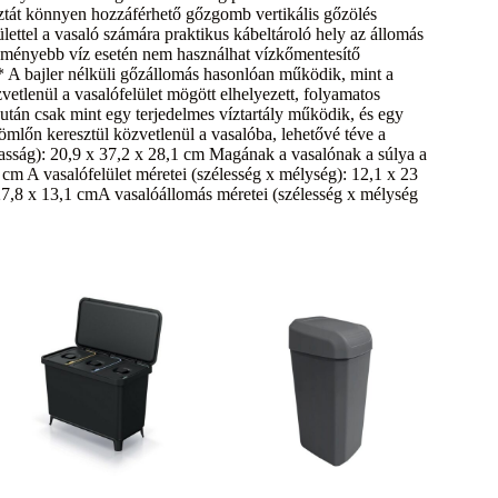
osztát könnyen hozzáférhető gőzgomb vertikális gőzölés
ülettel a vasaló számára praktikus kábeltároló hely az állomás
l keményebb víz esetén nem használhat vízkőmentesítő
 * A bajler nélküli gőzállomás hasonlóan működik, mint a
vetlenül a vasalófelület mögött elhelyezett, folyamatos
zután csak mint egy terjedelmes víztartály működik, és egy
mlőn keresztül közvetlenül a vasalóba, lehetővé téve a
gasság): 20,9 x 37,2 x 28,1 cm Magának a vasalónak a súlya a
 cm A vasalófelület méretei (szélesség x mélység): 12,1 x 23
27,8 x 13,1 cmA vasalóállomás méretei (szélesség x mélység