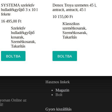
SYSTEMA szelektív
Denox Troya szemetes 45 l,
hulladékgyűjtő 3 x 10 l
antracit, antracit, 45 l
fekete
10 155,00
Ft
16 495,00
Ft
Klasszikus
Szelektív
szemétkosarak
,
hulladékgyűjtő
Szemétkosarak
,
kosarak
,
Takarítás
Szemétkosarak
,
Takarítás
BOLTBA
BOLTBA
Hasznos linkek
Magazin
Bolt
gyorsan Online az
l!
Gyors kiszállítás