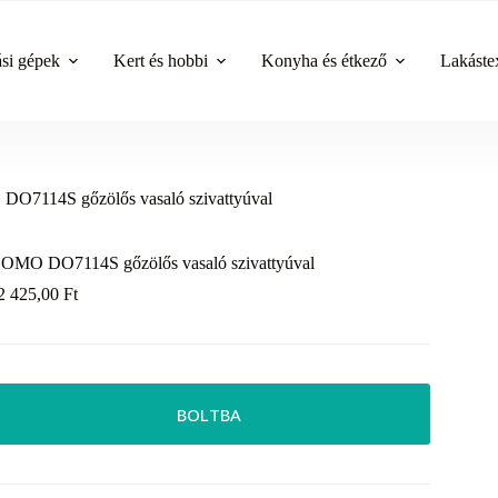
ási gépek
Kert és hobbi
Konyha és étkező
Lakástex
O7114S gőzölős vasaló szivattyúval
OMO DO7114S gőzölős vasaló szivattyúval
2 425,00
Ft
BOLTBA