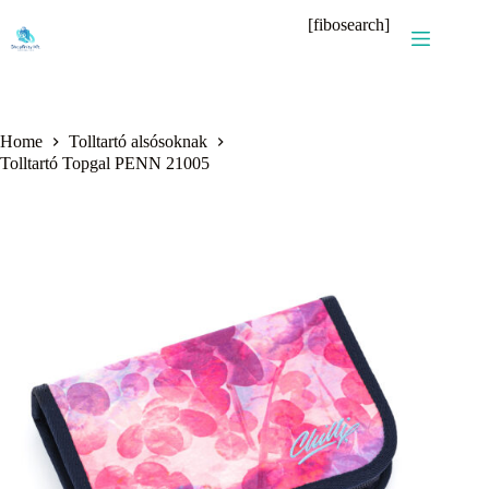
Skip
[fibosearch]
to
content
Home
Tolltartó alsósoknak
Tolltartó Topgal PENN 21005