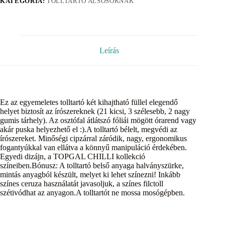
KATEGÓRIA:
TOLLTARTÓ ALSÓSOKNAK
Leírás
Ez az egyemeletes tolltartó két kihajtható füllel elegendő
helyet biztosít az írószereknek (21 kicsi, 3 szélesebb, 2 nagy
gumis tárhely). Az osztófal átlátszó fóliái mögött órarend vagy
akár puska helyezhető el :).A tolltartó bélelt, megvédi az
írószereket. Minőségi cipzárral záródik, nagy, ergonomikus
fogantyúkkal van ellátva a könnyű manipuláció érdekében.
Egyedi dizájn, a TOPGAL CHILLI kollekció
színeiben.Bónusz: A tolltartó belső anyaga halványszürke,
mintás anyagból készült, melyet ki lehet színezni! Inkább
színes ceruza használatát javasoljuk, a színes filctoll
szétivódhat az anyagon.A tolltartót ne mossa mosógépben.