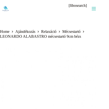
Skip
[fibosearch]
to
content
Home
Ajándékozás
Relaxáció
Mécsestartó
LEONARDO ALABASTRO mécsestartó 9cm bézs