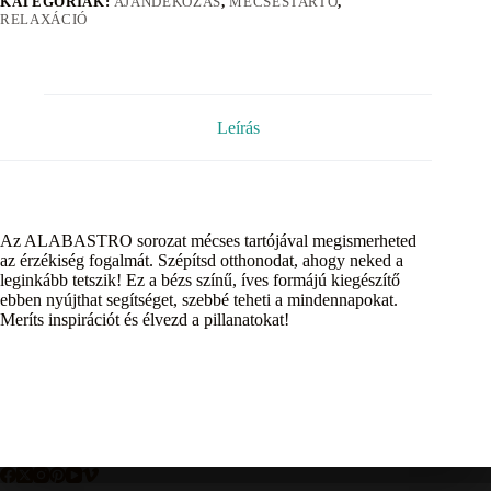
KATEGÓRIÁK:
AJÁNDÉKOZÁS
,
MÉCSESTARTÓ
,
RELAXÁCIÓ
Leírás
Az ALABASTRO sorozat mécses tartójával megismerheted
az érzékiség fogalmát. Szépítsd otthonodat, ahogy neked a
leginkább tetszik! Ez a bézs színű, íves formájú kiegészítő
ebben nyújthat segítséget, szebbé teheti a mindennapokat.
Meríts inspirációt és élvezd a pillanatokat!