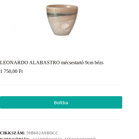
LEONARDO ALABASTRO mécsestartó 9cm bézs
1 750,00
Ft
Boltba
CIKKSZÁM:
59B602A9BDCC