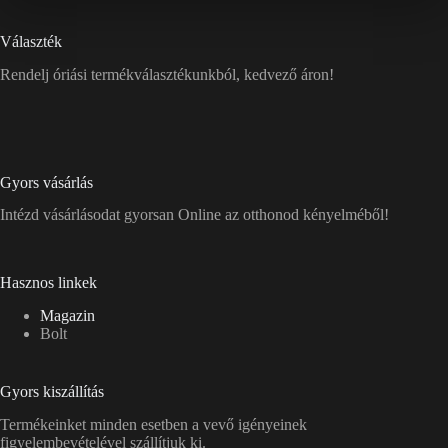
Választék
Rendelj óriási termékválasztékunkból, kedvező áron!
Gyors vásárlás
Intézd vásárlásodat gyorsan Online az otthonod kényelméből!
Hasznos linkek
Magazin
Bolt
Gyors kiszállítás
Termékeinket minden esetben a vevő igényeinek
figyelembevételével szállítjuk ki.