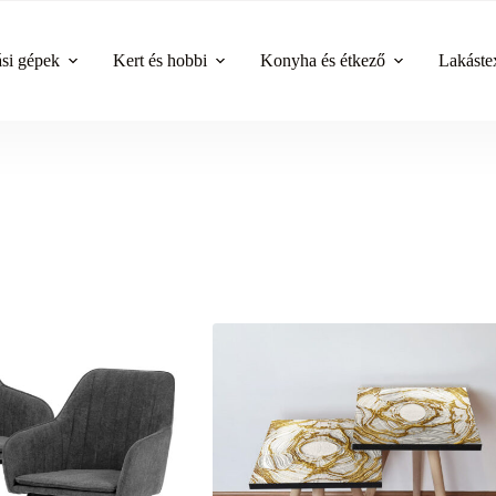
ási gépek
Kert és hobbi
Konyha és étkező
Lakástex