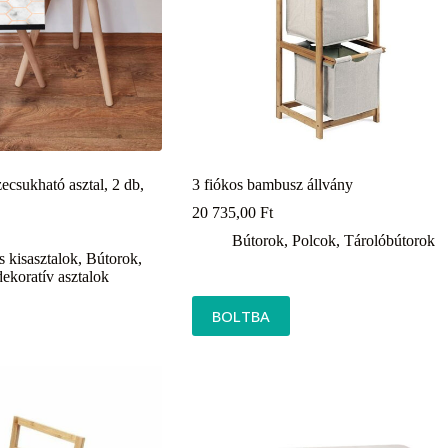
csukható asztal, 2 db,
3 fiókos bambusz állvány
20 735,00
Ft
Bútorok
,
Polcok
,
Tárolóbútorok
s kisasztalok
,
Bútorok
,
dekoratív asztalok
BOLTBA