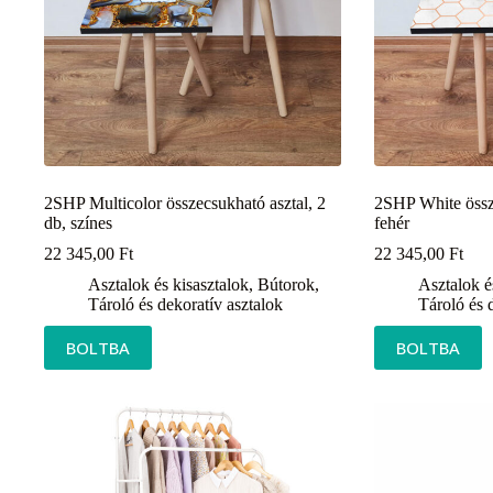
2SHP Multicolor összecsukható asztal, 2
2SHP White össze
db, színes
fehér
22 345,00
Ft
22 345,00
Ft
Asztalok és kisasztalok
,
Bútorok
,
Asztalok é
Tároló és dekoratív asztalok
Tároló és 
BOLTBA
BOLTBA