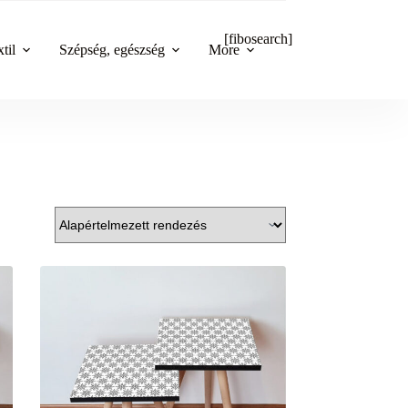
[fibosearch]
til
Szépség, egészség
More