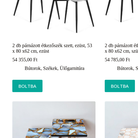
2 db párnázott étkezőszék szett, ezüst, 53
2 db párnázott ét
x 80 x62 cm, ezüst
x 80 x62 cm, szü
54 355,00
Ft
54 785,00
Ft
Bútorok
,
Székek
,
Ülőgarnitúra
Bútorok
,
S
BOLTBA
BOLTBA