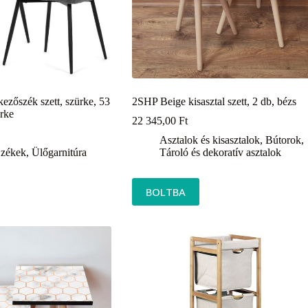
kezőszék szett, szürke, 53
2SHP Beige kisasztal szett, 2 db, bézs
rke
22 345,00
Ft
Asztalok és kisasztalok
,
Bútorok
,
zékek
,
Ülőgarnitúra
Tároló és dekoratív asztalok
BOLTBA