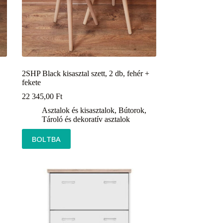
2SHP Black kisasztal szett, 2 db, fehér +
fekete
22 345,00
Ft
Asztalok és kisasztalok
,
Bútorok
,
Tároló és dekoratív asztalok
BOLTBA