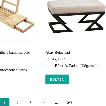
ítható bambusz polc
Abay Beige pad
82 145,00
Ft
Bútorok
,
Padok
,
Ülőgarnitúra
ürdőszobabútorok
BOLTBA
1
2
3
4
…
236