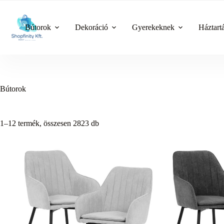
Skip
to
content
Bútorok
Dekoráció
Gyerekeknek
Háztart
Bútorok
1–12 termék, összesen 2823 db