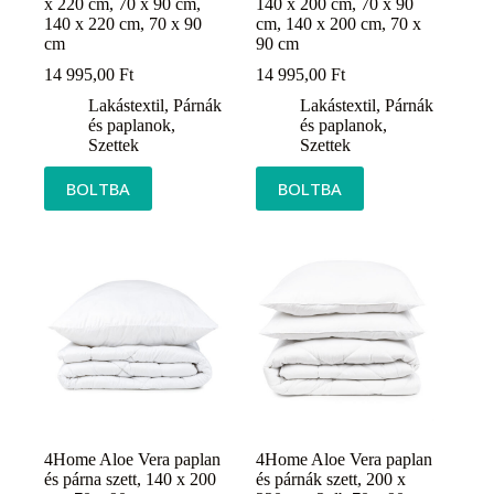
x 220 cm, 70 x 90 cm,
140 x 200 cm, 70 x 90
140 x 220 cm, 70 x 90
cm, 140 x 200 cm, 70 x
cm
90 cm
14 995,00
Ft
14 995,00
Ft
Lakástextil
,
Párnák
Lakástextil
,
Párnák
és paplanok
,
és paplanok
,
Szettek
Szettek
BOLTBA
BOLTBA
4Home Aloe Vera paplan
4Home Aloe Vera paplan
és párna szett, 140 x 200
és párnák szett, 200 x