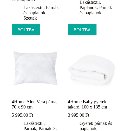
Lakástextil
,
Lakástextil
,
Párnák
Paplanok
,
Párnák
és paplanok
,
és paplanok
Szettek
BOLTBA
BOLTBA
4Home Aloe Vera párna,
4Home Baby gyerek
70 x 90 cm
takaró, 100 x 135 cm
5 995,00
Ft
3 995,00
Ft
Lakástextil
,
Gyerek párnák és
Párnák
,
Párnák és
paplanok
,