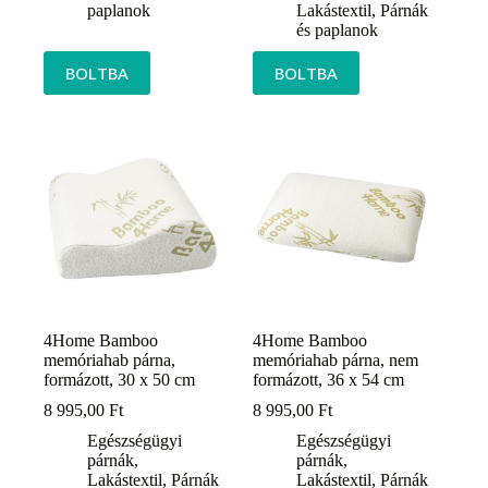
paplanok
Lakástextil
,
Párnák
és paplanok
BOLTBA
BOLTBA
4Home Bamboo
4Home Bamboo
memóriahab párna,
memóriahab párna, nem
formázott, 30 x 50 cm
formázott, 36 x 54 cm
8 995,00
Ft
8 995,00
Ft
Egészségügyi
Egészségügyi
párnák
,
párnák
,
Lakástextil
,
Párnák
Lakástextil
,
Párnák