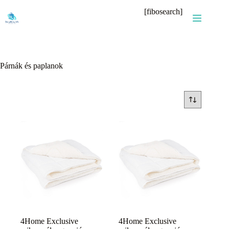
Skip
[fibosearch]
to
content
Párnák és paplanok
4Home Exclusive
4Home Exclusive