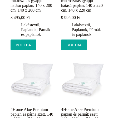
mikroszálas gyapjú
mikroszálas gyapjú
hatású paplan, 140 x 200
hatású paplan, 140 x 220
cm, 140 x 200 cm
cm, 140 x 220 cm
8 495,00
Ft
9 995,00
Ft
Lakástextil
,
Lakástextil
,
Paplanok
,
Párnák
Paplanok
,
Párnák
és paplanok
és paplanok
BOLTBA
BOLTBA
4Home Aloe Premium
4Home Aloe Premium
paplan és párna szett, 140
paplan és párnák szett,