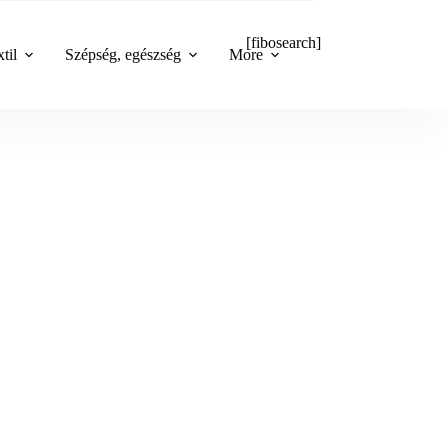
[fibosearch]
til
Szépség, egészség
More