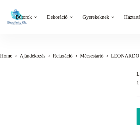
Skip
to
content
Bútorok
Dekoráció
Gyerekeknek
Háztart
Home
Ajándékozás
Relaxáció
Mécsestartó
LEONARDO NE
L
1