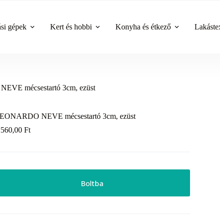
ási gépek
Kert és hobbi
Konyha és étkező
Lakástex
VE mécsestartó 3cm, ezüst
EONARDO NEVE mécsestartó 3cm, ezüst
 560,00
Ft
Boltba