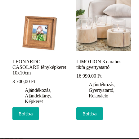
LEONARDO
LIMOTION 3 darabos
CASOLARE fényképkeret
tikfa gyertyatartó
10x10cm
16 990,00
Ft
3 700,00
Ft
Ajándékozás
,
Ajándékozás
,
Gyertyatartó
,
Ajándéktárgy
,
Relaxáció
Képkeret
Boltba
Boltba