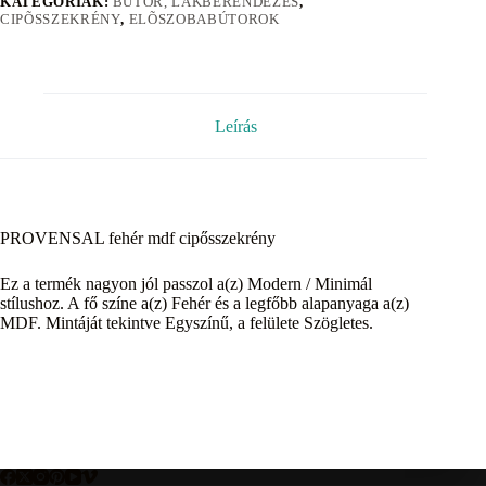
KATEGÓRIÁK:
BÚTOR, LAKBERENDEZÉS
,
CIPÕSSZEKRÉNY
,
ELÕSZOBABÚTOROK
Leírás
PROVENSAL fehér mdf cipősszekrény
Ez a termék nagyon jól passzol a(z) Modern / Minimál
stílushoz. A fő színe a(z) Fehér és a legfőbb alapanyaga a(z)
MDF. Mintáját tekintve Egyszínű, a felülete Szögletes.