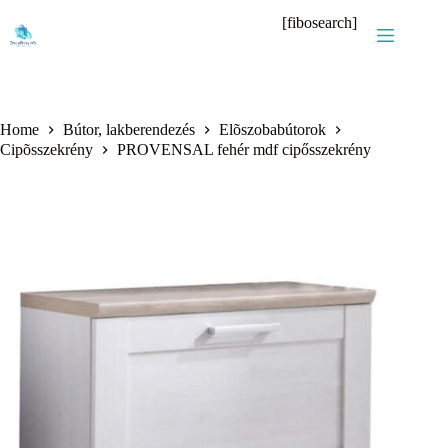
Skip
[fibosearch]
to
content
Home
Bútor, lakberendezés
Elõszobabútorok
Cipõsszekrény
PROVENSAL fehér mdf cipősszekrény