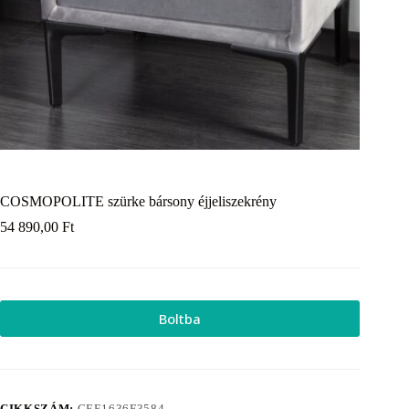
COSMOPOLITE szürke bársony éjjeliszekrény
54 890,00
Ft
Boltba
CIKKSZÁM:
CEE1636F3584