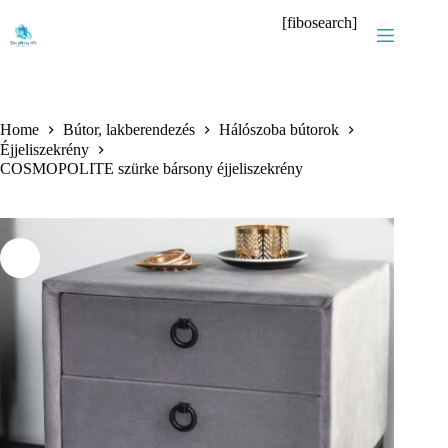
Skip
[fibosearch]
to
content
Home
Bútor, lakberendezés
Hálószoba bútorok
Éjjeliszekrény
COSMOPOLITE szürke bársony éjjeliszekrény