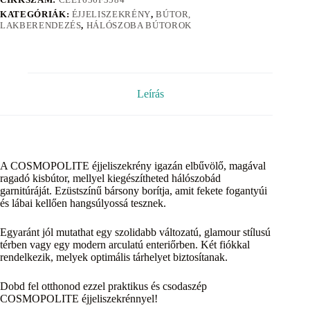
KATEGÓRIÁK:
ÉJJELISZEKRÉNY
,
BÚTOR,
LAKBERENDEZÉS
,
HÁLÓSZOBA BÚTOROK
Leírás
A COSMOPOLITE éjjeliszekrény igazán elbűvölő, magával
ragadó kisbútor, mellyel kiegészítheted hálószobád
garnitúráját. Ezüstszínű bársony borítja, amit fekete fogantyúi
és lábai kellően hangsúlyossá tesznek.
Egyaránt jól mutathat egy szolidabb változatú, glamour stílusú
térben vagy egy modern arculatú enteriőrben. Két fiókkal
rendelkezik, melyek optimális tárhelyet biztosítanak.
Dobd fel otthonod ezzel praktikus és csodaszép
COSMOPOLITE éjjeliszekrénnyel!