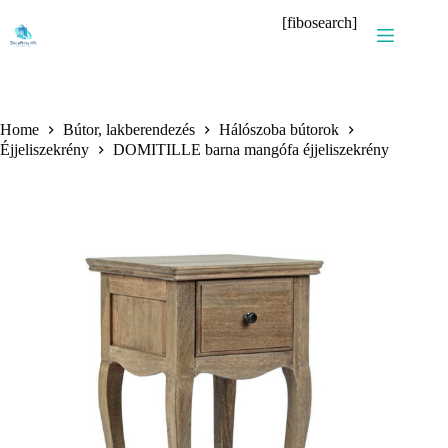
Skip
[fibosearch]
to
content
Home
Bútor, lakberendezés
Hálószoba bútorok
Éjjeliszekrény
DOMITILLE barna mangófa éjjeliszekrény