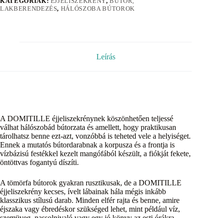
KATEGÓRIÁK:
ÉJJELISZEKRÉNY
,
BÚTOR,
LAKBERENDEZÉS
,
HÁLÓSZOBA BÚTOROK
Leírás
A DOMITILLE éjjeliszekrénynek köszönhetően teljessé
válhat hálószobád bútorzata és amellett, hogy praktikusan
tárolhatsz benne ezt-azt, vonzóbbá is teheted vele a helyiséget.
Ennek a mutatós bútordarabnak a korpusza és a frontja is
vízbázisú festékkel kezelt mangófából készült, a fiókját fekete,
öntöttvas fogantyú díszíti.
A tömörfa bútorok gyakran rusztikusak, de a DOMITILLE
éjjeliszekrény kecses, ívelt lábainak hála mégis inkább
klasszikus stílusú darab. Minden elfér rajta és benne, amire
éjszaka vagy ébredéskor szükséged lehet, mint például víz,
szemüveg, nassolnivaló vagy egy jó könyv az esti órákra.