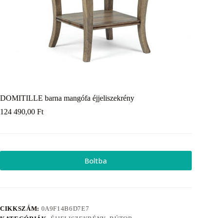
DOMITILLE barna mangófa éjjeliszekrény
124 490,00
Ft
Boltba
CIKKSZÁM:
0A9F14B6D7E7