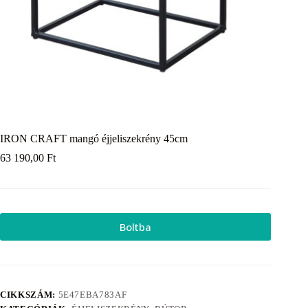
IRON CRAFT mangó éjjeliszekrény 45cm
63 190,00
Ft
Boltba
CIKKSZÁM:
5E47EBA783AF