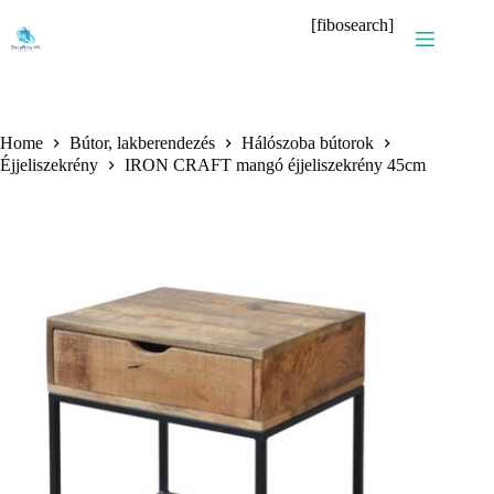
Skip
[fibosearch]
to
content
Home
Bútor, lakberendezés
Hálószoba bútorok
Éjjeliszekrény
IRON CRAFT mangó éjjeliszekrény 45cm