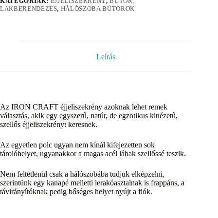
KATEGÓRIÁK:
ÉJJELISZEKRÉNY
,
BÚTOR,
LAKBERENDEZÉS
,
HÁLÓSZOBA BÚTOROK
Leírás
Az IRON CRAFT éjjeliszekrény azoknak lehet remek
választás, akik egy egyszerű, natúr, de egzotikus kinézetű,
szellős éjjeliszekrényt keresnek.
Az egyetlen polc ugyan nem kínál kifejezetten sok
tárolóhelyet, ugyanakkor a magas acél lábak szellőssé teszik.
Nem feltétlenül csak a hálószobába tudjuk elképzelni,
szerintünk egy kanapé melletti lerakóasztalnak is frappáns, a
távirányítóknak pedig bőséges helyet nyújt a fiók.