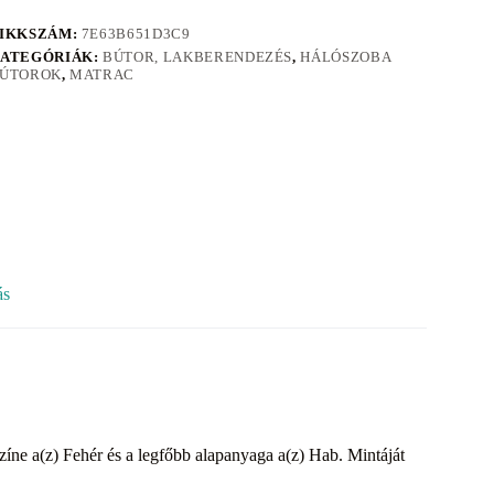
IKKSZÁM:
7E63B651D3C9
ATEGÓRIÁK:
BÚTOR, LAKBERENDEZÉS
,
HÁLÓSZOBA
ÚTOROK
,
MATRAC
ás
zíne a(z) Fehér és a legfőbb alapanyaga a(z) Hab. Mintáját