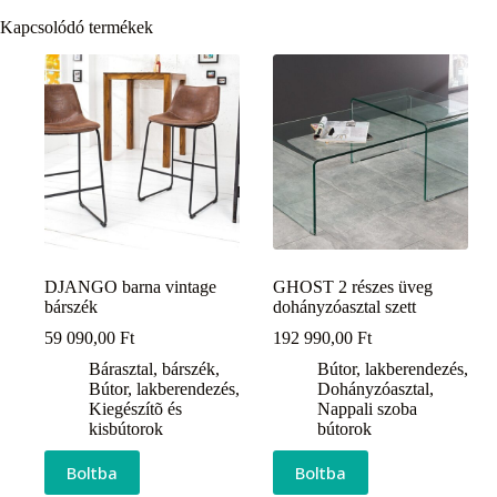
Kapcsolódó termékek
DJANGO barna vintage
GHOST 2 részes üveg
bárszék
dohányzóasztal szett
59 090,00
Ft
192 990,00
Ft
Bárasztal, bárszék
,
Bútor, lakberendezés
,
Bútor, lakberendezés
,
Dohányzóasztal
,
Kiegészítõ és
Nappali szoba
kisbútorok
bútorok
Boltba
Boltba