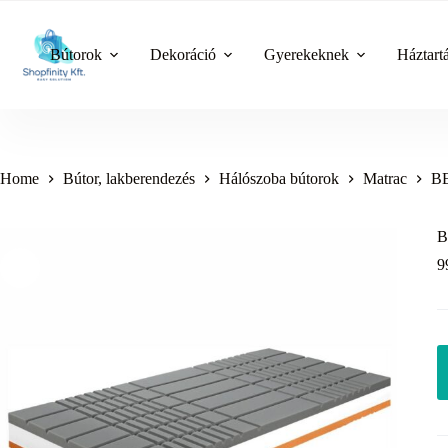
Skip
to
content
Bútorok
Dekoráció
Gyerekeknek
Háztart
Home
Bútor, lakberendezés
Hálószoba bútorok
Matrac
BE
B
9