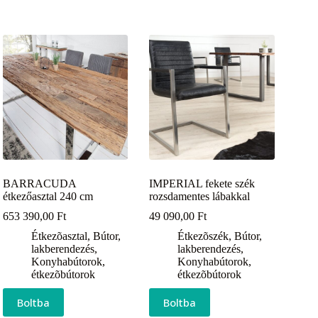
BARRACUDA
IMPERIAL fekete szék
étkezőasztal 240 cm
rozsdamentes lábakkal
653 390,00
Ft
49 090,00
Ft
Étkezõasztal
,
Bútor,
Étkezõszék
,
Bútor,
lakberendezés
,
lakberendezés
,
Konyhabútorok,
Konyhabútorok,
étkezõbútorok
étkezõbútorok
Boltba
Boltba