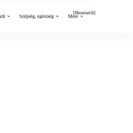
[fibosearch]
til
Szépség, egészség
More