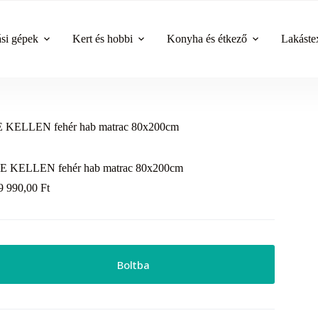
ási gépek
Kert és hobbi
Konyha és étkező
Lakástex
 KELLEN fehér hab matrac 80x200cm
E KELLEN fehér hab matrac 80x200cm
9 990,00
Ft
Boltba