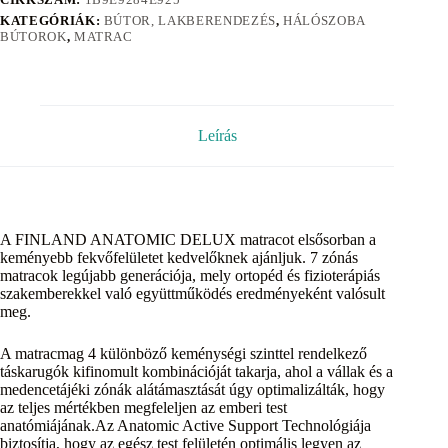
KATEGÓRIÁK:
BÚTOR, LAKBERENDEZÉS
,
HÁLÓSZOBA
BÚTOROK
,
MATRAC
Leírás
A FINLAND ANATOMIC DELUX matracot elsősorban a
keményebb fekvőfelületet kedvelőknek ajánljuk. 7 zónás
matracok legújabb generációja, mely ortopéd és fizioterápiás
szakemberekkel való együttműködés eredményeként valósult
meg.
A matracmag 4 különböző keménységi szinttel rendelkező
táskarugók kifinomult kombinációját takarja, ahol a vállak és a
medencetájéki zónák alátámasztását úgy optimalizálták, hogy
az teljes mértékben megfeleljen az emberi test
anatómiájának.Az Anatomic Active Support Technológiája
biztosítja, hogy az egész test felületén optimális legyen az