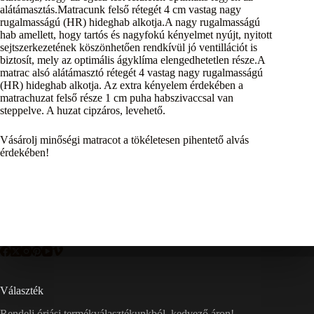
alátámasztás.Matracunk felső rétegét 4 cm vastag nagy
rugalmasságú (HR) hideghab alkotja.A nagy rugalmasságú
hab amellett, hogy tartós és nagyfokú kényelmet nyújt, nyitott
sejtszerkezetének köszönhetően rendkívül jó ventillációt is
biztosít, mely az optimális ágyklíma elengedhetetlen része.A
matrac alsó alátámasztó rétegét 4 vastag nagy rugalmasságú
(HR) hideghab alkotja. Az extra kényelem érdekében a
matrachuzat felső része 1 cm puha habszivaccsal van
steppelve. A huzat cipzáros, levehető.
Vásárolj minőségi matracot a tökéletesen pihentető alvás
érdekében!
Választék
Rendelj óriási termékválasztékunkból, kedvező áron!