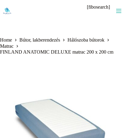
Skip
[fibosearch]
to
content
Home
Bútor, lakberendezés
Hálószoba bútorok
Matrac
FINLAND ANATOMIC DELUXE matrac 200 x 200 cm