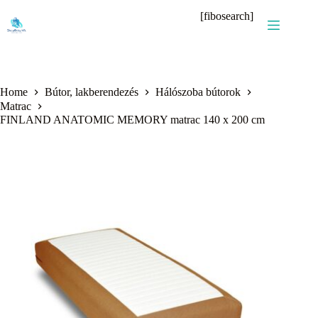
Skip
[fibosearch]
to
content
Home
Bútor, lakberendezés
Hálószoba bútorok
Matrac
FINLAND ANATOMIC MEMORY matrac 140 x 200 cm