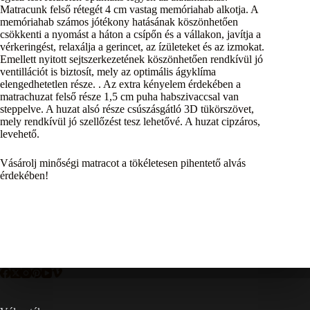
Matracunk felső rétegét 4 cm vastag memóriahab alkotja. A
memóriahab számos jótékony hatásának köszönhetően
csökkenti a nyomást a háton a csípőn és a vállakon, javítja a
vérkeringést, relaxálja a gerincet, az ízületeket és az izmokat.
Emellett nyitott sejtszerkezetének köszönhetően rendkívül jó
ventillációt is biztosít, mely az optimális ágyklíma
elengedhetetlen része. . Az extra kényelem érdekében a
matrachuzat felső része 1,5 cm puha habszivaccsal van
steppelve. A huzat alsó része csúszásgátló 3D tükörszövet,
mely rendkívül jó szellőzést tesz lehetővé. A huzat cipzáros,
levehető.
Vásárolj minőségi matracot a tökéletesen pihentető alvás
érdekében!