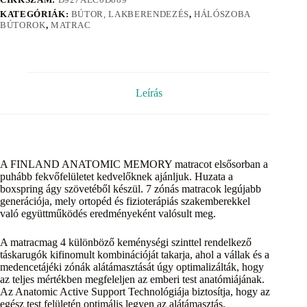
KATEGÓRIÁK:
BÚTOR, LAKBERENDEZÉS
,
HÁLÓSZOBA
BÚTOROK
,
MATRAC
Leírás
A FINLAND ANATOMIC MEMORY matracot elsősorban a
puhább fekvőfelületet kedvelőknek ajánljuk. Huzata a
boxspring ágy szövetéből készül. 7 zónás matracok legújabb
generációja, mely ortopéd és fizioterápiás szakemberekkel
való együttműködés eredményeként valósult meg.
A matracmag 4 különböző keménységi szinttel rendelkező
táskarugók kifinomult kombinációját takarja, ahol a vállak és a
medencetájéki zónák alátámasztását úgy optimalizálták, hogy
az teljes mértékben megfeleljen az emberi test anatómiájának.
Az Anatomic Active Support Technológiája biztosítja, hogy az
egész test felületén optimális legyen az alátámasztás.