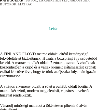
KATEGÓRIÁK:
BÚTOR, LAKBERENDEZÉS
,
HÁLÓSZOBA
BÚTOROK
,
MATRAC
Leírás
A FINLAND FLOYD matrac oldalai eltérő keménységű
fekvőfelületet biztosítanak. Huzata a boxspring ágy szövetéből
készül. A matrac mindkét oldala 7 zónára osztott. A zónáknak
köszönhetően a csípő és a vállak kiemelt alátámasztást kapnak
ezáltal lehetővé téve, hogy testünk az éjszaka folyamán igazán
ellazulhasson. .
A világos a kemény oldalt, a sötét a puhább oldalt borítja. A
matrac két színű, modern megjelenésű, cipzáros, levehető
huzattal rendelkezik.
Vásárolj minőségi matracot a tökéletesen pihentető alvás
érdekében!