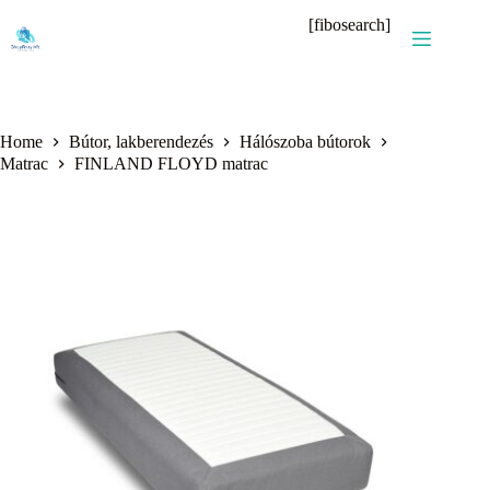
Skip
[fibosearch]
to
content
Home
Bútor, lakberendezés
Hálószoba bútorok
Matrac
FINLAND FLOYD matrac