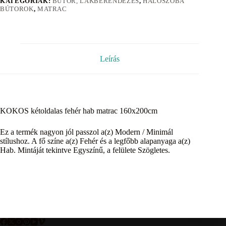
KATEGÓRIÁK:
BÚTOR, LAKBERENDEZÉS
,
HÁLÓSZOBA
BÚTOROK
,
MATRAC
Leírás
KOKOS kétoldalas fehér hab matrac 160x200cm
Ez a termék nagyon jól passzol a(z) Modern / Minimál
stílushoz. A fő színe a(z) Fehér és a legfőbb alapanyaga a(z)
Hab. Mintáját tekintve Egyszínű, a felülete Szögletes.