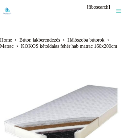
Skip
[fibosearch]
to
content
Home
Bútor, lakberendezés
Hálószoba bútorok
Matrac
KOKOS kétoldalas fehér hab matrac 160x200cm