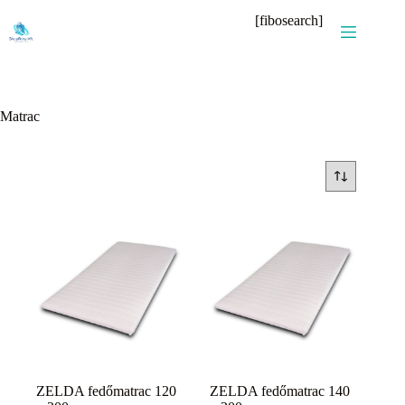
Skip
[fibosearch]
to
content
Matrac
ZELDA fedőmatrac 120
ZELDA fedőmatrac 140