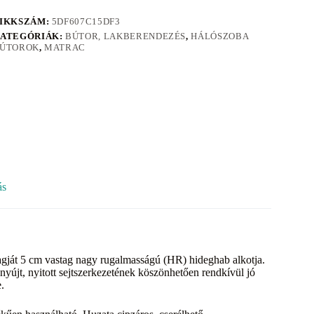
IKKSZÁM:
5DF607C15DF3
ATEGÓRIÁK:
BÚTOR, LAKBERENDEZÉS
,
HÁLÓSZOBA
ÚTOROK
,
MATRAC
ás
ját 5 cm vastag nagy rugalmasságú (HR) hideghab alkotja.
yújt, nyitott sejtszerkezetének köszönhetően rendkívül jó
.