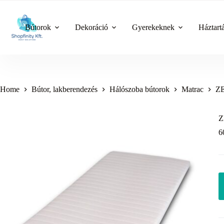
Skip
to
content
Bútorok
Dekoráció
Gyerekeknek
Háztart
Home
Bútor, lakberendezés
Hálószoba bútorok
Matrac
ZE
Z
6