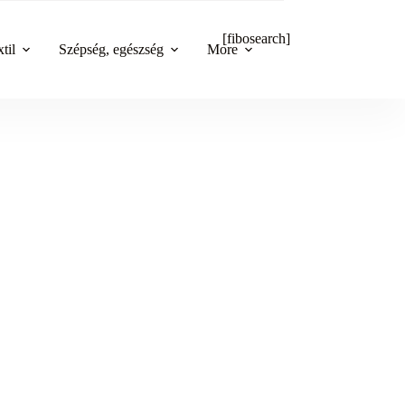
[fibosearch]
til
Szépség, egészség
More