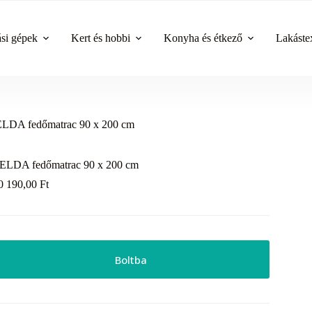
ási gépek
Kert és hobbi
Konyha és étkező
Lakástex
LDA fedőmatrac 90 x 200 cm
ELDA fedőmatrac 90 x 200 cm
0 190,00
Ft
Boltba