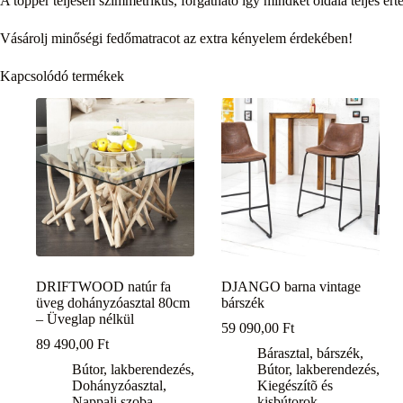
A topper teljesen szimmetrikus, forgatható így mindkét oldala teljes ér
Vásárolj minőségi fedőmatracot az extra kényelem érdekében!
Kapcsolódó termékek
DRIFTWOOD natúr fa
DJANGO barna vintage
üveg dohányzóasztal 80cm
bárszék
– Üveglap nélkül
59 090,00
Ft
89 490,00
Ft
Bárasztal, bárszék
,
Bútor, lakberendezés
,
Bútor, lakberendezés
,
Dohányzóasztal
,
Kiegészítõ és
Nappali szoba
kisbútorok