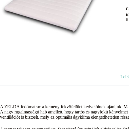
C
K
B
Leír
A ZELDA fedőmatrac a kemény fekvőfelület kedvelőinek ajánljuk. Mag
A nagy rugalmasságú hab amellett, hogy tartós és nagyfokú kényelmet n
ventillációt is biztosít, mely az optimális ágyklíma elengedhetetlen része