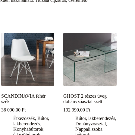
tékűen használható. Huzata cipzáros, cserélhető.
SCANDINAVIA fehér
GHOST 2 részes üveg
szék
dohányzóasztal szett
36 090,00
Ft
192 990,00
Ft
Étkezõszék
,
Bútor,
Bútor, lakberendezés
,
lakberendezés
,
Dohányzóasztal
,
Konyhabútorok,
Nappali szoba
étkezõbútorok
bútorok