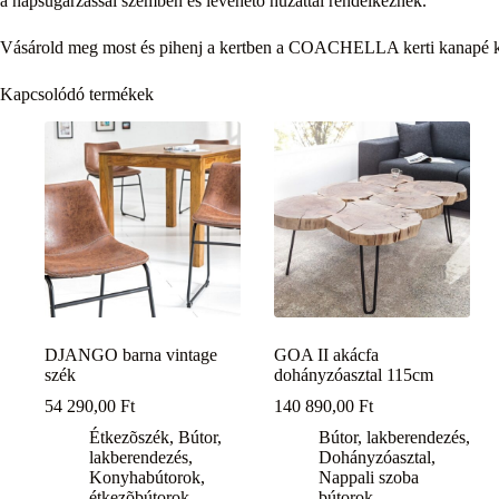
a napsugárzással szemben és levehető huzattal rendelkeznek.
Vásárold meg most és pihenj a kertben a COACHELLA kerti kanapé 
Kapcsolódó termékek
DJANGO barna vintage
GOA II akácfa
szék
dohányzóasztal 115cm
54 290,00
Ft
140 890,00
Ft
Étkezõszék
,
Bútor,
Bútor, lakberendezés
,
lakberendezés
,
Dohányzóasztal
,
Konyhabútorok,
Nappali szoba
étkezõbútorok
bútorok