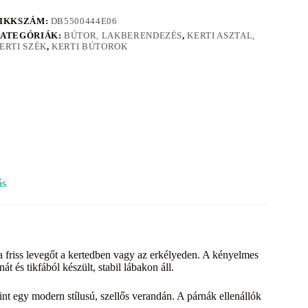
IKKSZÁM:
DB5500444E06
ATEGÓRIÁK:
BÚTOR, LAKBERENDEZÉS
,
KERTI ASZTAL,
ERTI SZÉK
,
KERTI BÚTOROK
ás
iss levegőt a kertedben vagy az erkélyeden. A kényelmes
t és tikfából készült, stabil lábakon áll.
int egy modern stílusú, szellős verandán. A párnák ellenállók