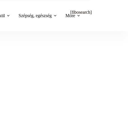
[fibosearch]
til
Szépség, egészség
More