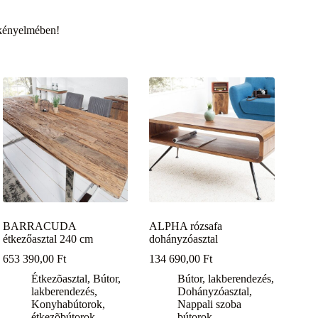
kényelmében!
BARRACUDA
ALPHA rózsafa
étkezőasztal 240 cm
dohányzóasztal
653 390,00
Ft
134 690,00
Ft
Étkezõasztal
,
Bútor,
Bútor, lakberendezés
,
lakberendezés
,
Dohányzóasztal
,
Konyhabútorok,
Nappali szoba
étkezõbútorok
bútorok