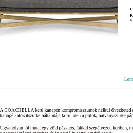
C
K
K
Leír
A COACHELLA kerti kanapén kompromisszumok nélkül élvezheted a fr
kanapé antracitszürke háttámlája körül öleli a pufók, halványszürke párná
Ugyanolyan jól mutat egy zöld pázsitos, fákkal szegélyezett kertben, m