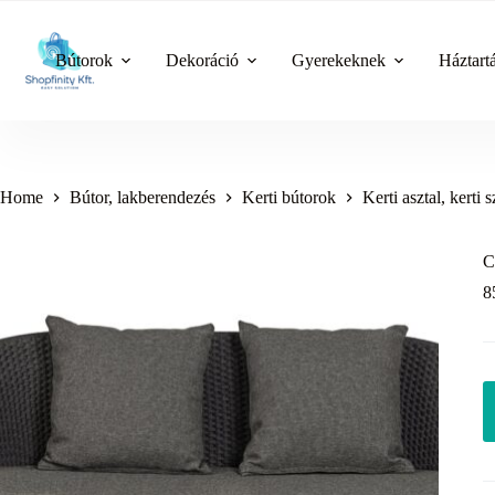
Skip
to
content
Bútorok
Dekoráció
Gyerekeknek
Háztart
Home
Bútor, lakberendezés
Kerti bútorok
Kerti asztal, kerti 
C
8