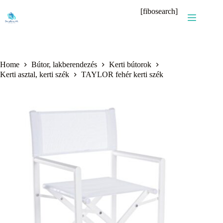
Skip
[fibosearch]
to
content
Home
Bútor, lakberendezés
Kerti bútorok
Kerti asztal, kerti szék
TAYLOR fehér kerti szék