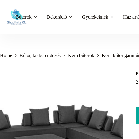
Skip
to
content
Bútorok
Dekoráció
Gyerekeknek
Háztart
Home
Bútor, lakberendezés
Kerti bútorok
Kerti bútor garnitú
P
2