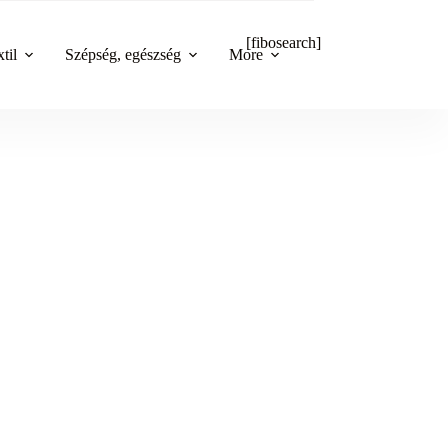
[fibosearch]
til
Szépség, egészség
More