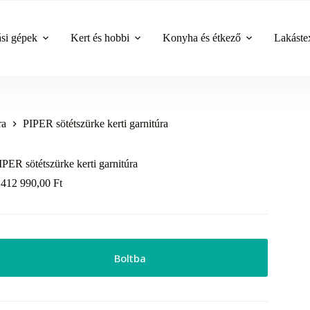
ási gépek
Kert és hobbi
Konyha és étkező
Lakástex
ra
PIPER sötétszürke kerti garnitúra
IPER sötétszürke kerti garnitúra
 412 990,00
Ft
Boltba