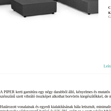
C
K
G
Leír
A PIPER kerti garnitúra egy négy darabból álló, kényelmes és mutatós ös
szénszínű szett vibráló összképet alkothat borvörös kiegészítőkkel, de
Határozott vonalainak és egyedi kialakításának hála letisztult, minimal