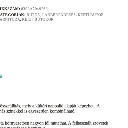
IKKSZÁM:
8393A7049F63
ATEGÓRIÁK:
BÚTOR, LAKBERENDEZÉS
,
KERTI BÚTOR
ARNITÚRA
,
KERTI BÚTOROK
ás
szeállítás, mely a kültéri nappalid alapját képezheti. A
 más színekkel is egyszerűen kombinálható.
ista környezetben nagyon jól mutathat. A felhasznált szövetek