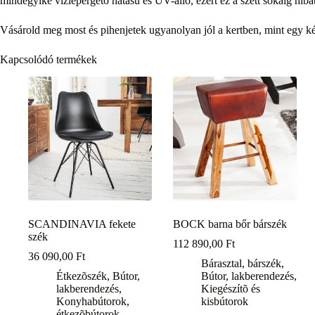
mindegyike vízlepergető hatású és UV-álló, ezért ez a szett sokáig hibá
Vásárold meg most és pihenjetek ugyanolyan jól a kertben, mint egy 
Kapcsolódó termékek
SCANDINAVIA fekete
BOCK barna bőr bárszék
szék
112 890,00
Ft
36 090,00
Ft
Bárasztal, bárszék
,
Étkezõszék
,
Bútor,
Bútor, lakberendezés
,
lakberendezés
,
Kiegészítõ és
Konyhabútorok,
kisbútorok
étkezõbútorok