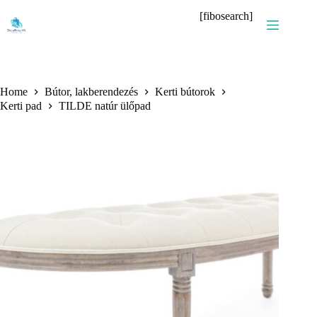
Skip
[fibosearch]
to
content
Home
Bútor, lakberendezés
Kerti bútorok
Kerti pad
TILDE natúr ülőpad