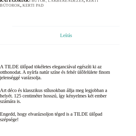
KATEGÓRIÁK:
BÚTOR, LAKBERENDEZÉS
,
KERTI
BÚTOROK
,
KERTI PAD
Leírás
A TILDE ülőpad tökéletes eleganciával egészíti ki az
otthonodat. A nyírfa natúr színe és fehér ülőfelülete finom
jelenséggé varázsolja.
Art déco és klasszikus stílusokban állja meg legjobban a
helyét. 125 centiméter hosszú, így kényelmes két ember
számára is.
Engedd, hogy elvarázsoljon téged is a TILDE ülőpad
szépsége!