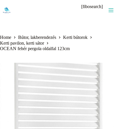
Skip
[fibosearch]
to
content
Home
Bútor, lakberendezés
Kerti bútorok
Kerti pavilon, kerti sátor
OCEAN fehér pergola oldalfal 123cm