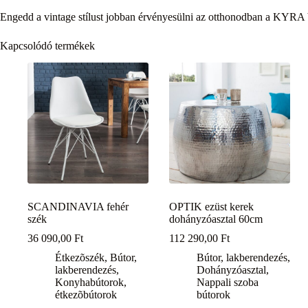
Engedd a vintage stílust jobban érvényesülni az otthonodban a KYRA 
Kapcsolódó termékek
SCANDINAVIA fehér
OPTIK ezüst kerek
szék
dohányzóasztal 60cm
36 090,00
Ft
112 290,00
Ft
Étkezõszék
,
Bútor,
Bútor, lakberendezés
,
lakberendezés
,
Dohányzóasztal
,
Konyhabútorok,
Nappali szoba
étkezõbútorok
bútorok