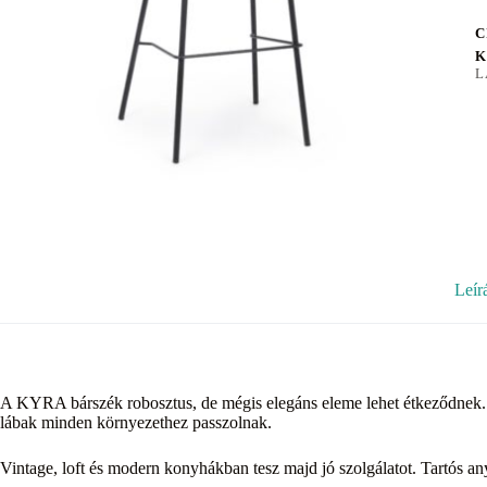
C
K
L
Leír
A KYRA bárszék robosztus, de mégis elegáns eleme lehet étkeződnek. A
lábak minden környezethez passzolnak.
Vintage, loft és modern konyhákban tesz majd jó szolgálatot. Tartós an