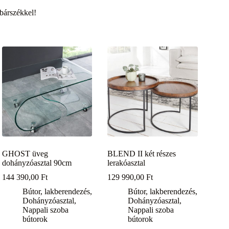
bárszékkel!
GHOST üveg
BLEND II két részes
dohányzóasztal 90cm
lerakóasztal
144 390,00
Ft
129 990,00
Ft
Bútor, lakberendezés
,
Bútor, lakberendezés
,
Dohányzóasztal
,
Dohányzóasztal
,
Nappali szoba
Nappali szoba
bútorok
bútorok