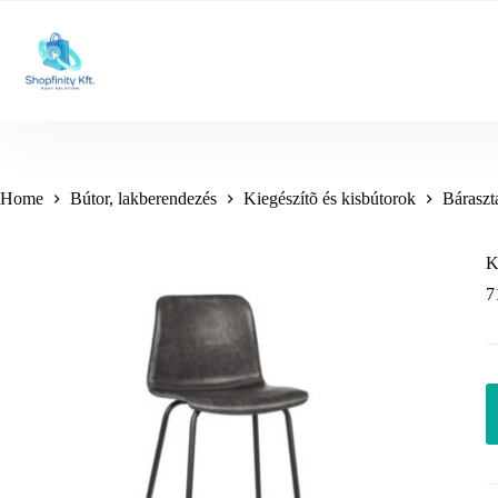
Skip
to
content
Home
Bútor, lakberendezés
Kiegészítõ és kisbútorok
Báraszt
K
7