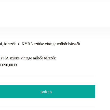
al, bárszék
KYRA szürke vintage műbőr bárszék
YRA szürke vintage műbőr bárszék
1 090,00
Ft
Boltba