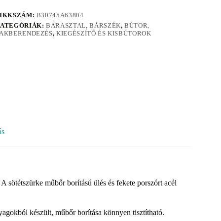
IKKSZÁM:
B30745A63804
ATEGÓRIÁK:
BÁRASZTAL, BÁRSZÉK
,
BÚTOR,
AKBERENDEZÉS
,
KIEGÉSZÍTÕ ÉS KISBÚTOROK
ás
 sötétszürke műbőr borítású ülés és fekete porszórt acél
yagokból készült, műbőr borítása könnyen tisztítható.