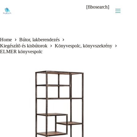
Skip
[fibosearch]
to
content
Home
Bútor, lakberendezés
Kiegészítõ és kisbútorok
Könyvespolc, könyvszekrény
ELMER könyvespolc