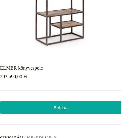
ELMER könyvespolc
293 590,00
Ft
Boltba
CIKKSZÁM:
49B4ED642E42