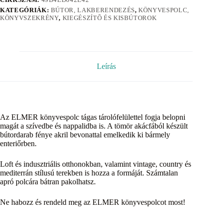
KATEGÓRIÁK:
BÚTOR, LAKBERENDEZÉS
,
KÖNYVESPOLC,
KÖNYVSZEKRÉNY
,
KIEGÉSZÍTÕ ÉS KISBÚTOROK
Leírás
Az ELMER könyvespolc tágas tárolófelülettel fogja belopni
magát a szívedbe és nappalidba is. A tömör akácfából készült
bútordarab fénye akril bevonattal emelkedik ki bármely
enteriőrben.
Loft és indusztriális otthonokban, valamint vintage, country és
mediterrán stílusú terekben is hozza a formáját. Számtalan
apró polcára bátran pakolhatsz.
Ne habozz és rendeld meg az ELMER könyvespolcot most!