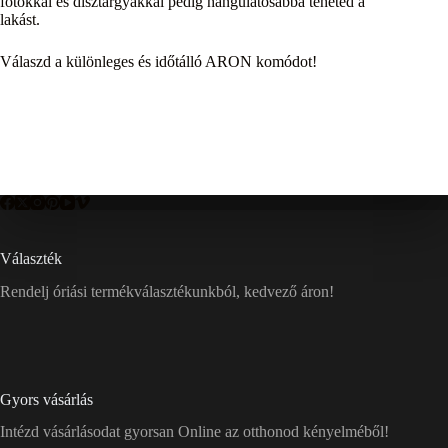
fotókkal és dísztárgyakkal pedig hangulatosabbá teheted a
lakást.
Válaszd a különleges és időtálló ARON komódot!
Választék
Rendelj óriási termékválasztékunkból, kedvező áron!
Gyors vásárlás
Intézd vásárlásodat gyorsan Online az otthonod kényelméből!