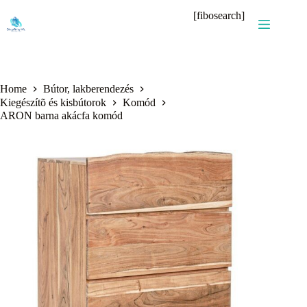
Skip
[fibosearch]
to
content
Home
Bútor, lakberendezés
Kiegészítõ és kisbútorok
Komód
ARON barna akácfa komód