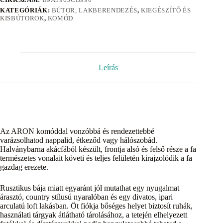
KATEGÓRIÁK:
BÚTOR, LAKBERENDEZÉS
,
KIEGÉSZÍTÕ ÉS
KISBÚTOROK
,
KOMÓD
Leírás
Az ARON komóddal vonzóbbá és rendezettebbé
varázsolhatod nappalid, étkeződ vagy hálószobád.
Halványbarna akácfából készült, frontja alsó és felső része a fa
természetes vonalait követi és teljes felületén kirajzolódik a fa
gazdag erezete.
Rusztikus bája miatt egyaránt jól mutathat egy nyugalmat
árasztó, country stílusú nyaralóban és egy divatos, ipari
arculatú loft lakásban. Öt fiókja bőséges helyet biztosít ruhák,
használati tárgyak átlátható tárolásához, a tetején elhelyezett