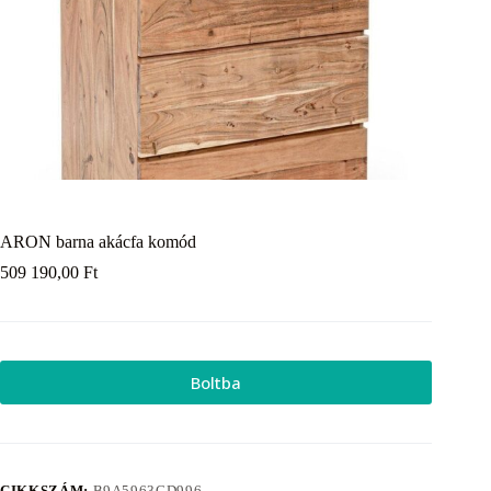
ARON barna akácfa komód
509 190,00
Ft
Boltba
CIKKSZÁM:
B9A5963CD996