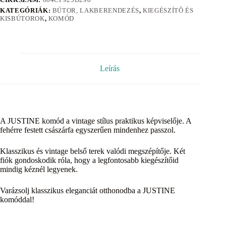
KATEGÓRIÁK:
BÚTOR, LAKBERENDEZÉS
,
KIEGÉSZÍTÕ ÉS
KISBÚTOROK
,
KOMÓD
Leírás
A JUSTINE komód a vintage stílus praktikus képviselője. A
fehérre festett császárfa egyszerűen mindenhez passzol.
Klasszikus és vintage belső terek valódi megszépítője. Két
fiók gondoskodik róla, hogy a legfontosabb kiegészítőid
mindig kéznél legyenek.
Varázsolj klasszikus eleganciát otthonodba a JUSTINE
komóddal!