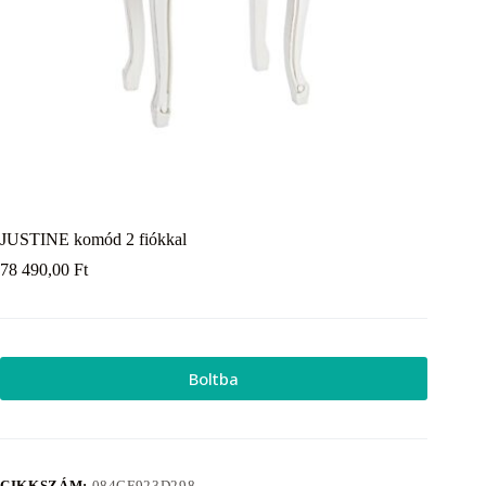
JUSTINE komód 2 fiókkal
78 490,00
Ft
Boltba
CIKKSZÁM:
084CF923D298