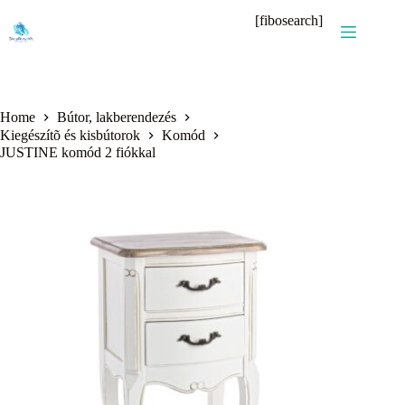
Skip
[fibosearch]
to
content
Home
Bútor, lakberendezés
Kiegészítõ és kisbútorok
Komód
JUSTINE komód 2 fiókkal