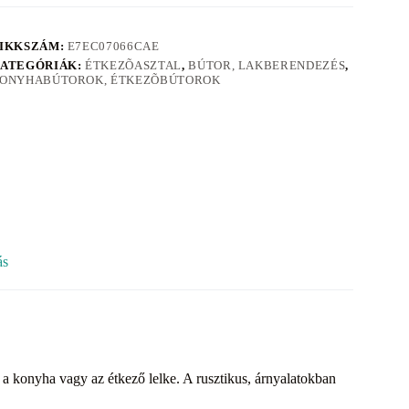
IKKSZÁM:
E7EC07066CAE
ATEGÓRIÁK:
ÉTKEZÕASZTAL
,
BÚTOR, LAKBERENDEZÉS
,
ONYHABÚTOROK, ÉTKEZÕBÚTOROK
ás
 konyha vagy az étkező lelke. A rusztikus, árnyalatokban