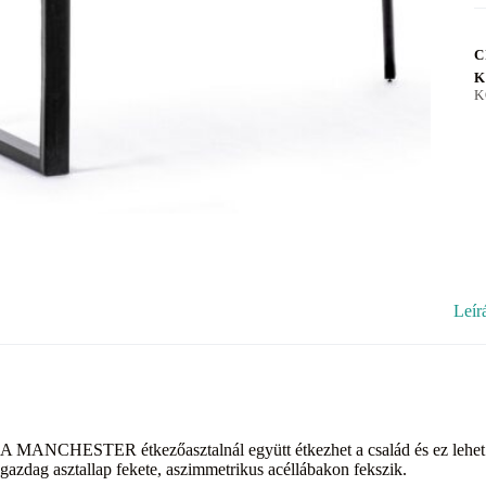
C
K
K
Leír
A MANCHESTER étkezőasztalnál együtt étkezhet a család és ez lehet a
gazdag asztallap fekete, aszimmetrikus acéllábakon fekszik.