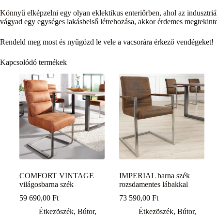
Könnyű elképzelni egy olyan eklektikus enteriőrben, ahol az indusztr
vágyad egy egységes lakásbelső létrehozása, akkor érdemes megtekinten
Rendeld meg most és nyűgözd le vele a vacsorára érkező vendégeket!
Kapcsolódó termékek
COMFORT VINTAGE
IMPERIAL barna szék
világosbarna szék
rozsdamentes lábakkal
59 690,00
Ft
73 590,00
Ft
Étkezõszék
,
Bútor,
Étkezõszék
,
Bútor,