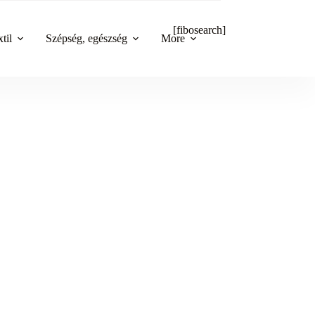
[fibosearch]
til
Szépség, egészség
More