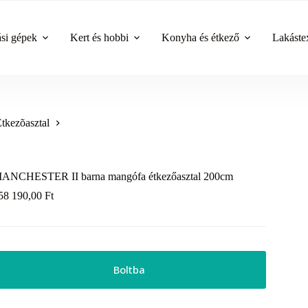
ási gépek
Kert és hobbi
Konyha és étkező
Lakástex
tkezõasztal
ANCHESTER II barna mangófa étkezőasztal 200cm
58 190,00
Ft
Boltba