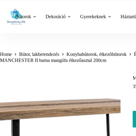
Skip
to
content
Bútorok
Dekoráció
Gyerekeknek
Háztart
Home
Bútor, lakberendezés
Konyhabútorok, étkezõbútorok
É
MANCHESTER II barna mangófa étkezőasztal 200cm
M
3