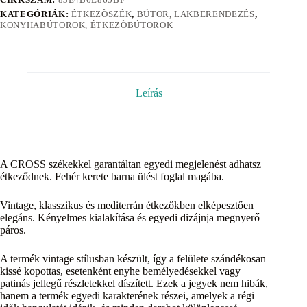
KATEGÓRIÁK:
ÉTKEZÕSZÉK
,
BÚTOR, LAKBERENDEZÉS
,
KONYHABÚTOROK, ÉTKEZÕBÚTOROK
Leírás
A CROSS székekkel garantáltan egyedi megjelenést adhatsz
étkeződnek. Fehér kerete barna ülést foglal magába.
Vintage, klasszikus és mediterrán étkezőkben elképesztően
elegáns. Kényelmes kialakítása és egyedi dizájnja megnyerő
páros.
A termék vintage stílusban készült, így a felülete szándékosan
kissé kopottas, esetenként enyhe bemélyedésekkel vagy
patinás jellegű részletekkel díszített. Ezek a jegyek nem hibák,
hanem a termék egyedi karakterének részei, amelyek a régi