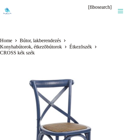
Skip
[fibosearch]
to
content
Home
Bútor, lakberendezés
Konyhabútorok, étkezõbútorok
Étkezõszék
CROSS kék szék