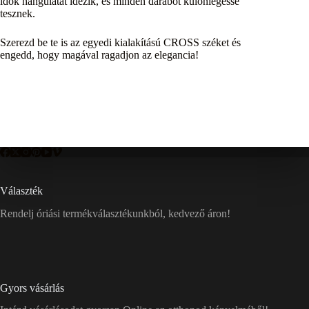
idők hangulatát idézik, és minden darabot különlegessé
tesznek.
Szerezd be te is az egyedi kialakítású CROSS széket és
engedd, hogy magával ragadjon az elegancia!
Választék
Rendelj óriási termékválasztékunkból, kedvező áron!
Gyors vásárlás