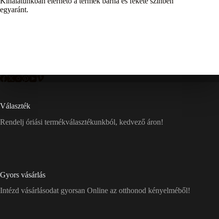
Kínálatunkban elérhető a termék barna és fekete színben
egyaránt.
Választék
Rendelj óriási termékválasztékunkból, kedvező áron!
Gyors vásárlás
Intézd vásárlásodat gyorsan Online az otthonod kényelméből!