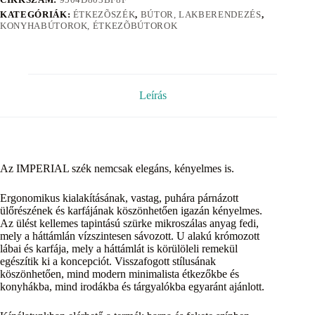
KATEGÓRIÁK:
ÉTKEZÕSZÉK
,
BÚTOR, LAKBERENDEZÉS
,
KONYHABÚTOROK, ÉTKEZÕBÚTOROK
Leírás
Az IMPERIAL szék nemcsak elegáns, kényelmes is.
Ergonomikus kialakításának, vastag, puhára párnázott
ülőrészének és karfájának köszönhetően igazán kényelmes.
Az ülést kellemes tapintású szürke mikroszálas anyag fedi,
mely a háttámlán vízszintesen sávozott. U alakú krómozott
lábai és karfája, mely a háttámlát is körülöleli remekül
egészítik ki a koncepciót. Visszafogott stílusának
köszönhetően, mind modern minimalista étkezőkbe és
konyhákba, mind irodákba és tárgyalókba egyaránt ajánlott.