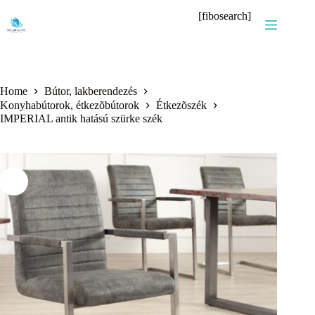
Skip
[fibosearch]
to
content
Home
Bútor, lakberendezés
Konyhabútorok, étkezõbútorok
Étkezõszék
IMPERIAL antik hatású szürke szék