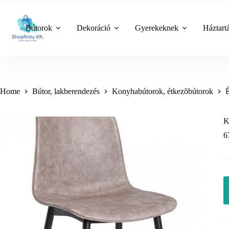
Skip
to
content
Bútorok
Dekoráció
Gyerekeknek
Háztart
Home
Bútor, lakberendezés
Konyhabútorok, étkezõbútorok
K
6