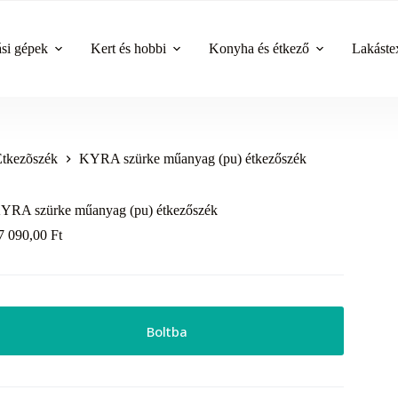
ási gépek
Kert és hobbi
Konyha és étkező
Lakástex
Étkezõszék
KYRA szürke műanyag (pu) étkezőszék
YRA szürke műanyag (pu) étkezőszék
7 090,00
Ft
Boltba