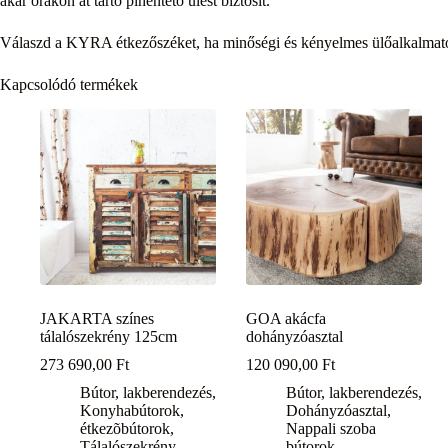
akár órákon át tartó pihentető ülést biztosít.
Válaszd a KYRA étkezőszéket, ha minőségi és kényelmes ülőalkalmato
Kapcsolódó termékek
JAKARTA színes
GOA akácfa
tálalószekrény 125cm
dohányzóasztal
273 690,00
Ft
120 090,00
Ft
Bútor, lakberendezés
,
Bútor, lakberendezés
,
Konyhabútorok,
Dohányzóasztal
,
étkezõbútorok
,
Nappali szoba
Tálalószekrény
bútorok