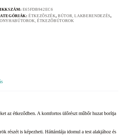
IKKSZÁM:
E65FDB942EC6
ATEGÓRIÁK:
ÉTKEZÕSZÉK
,
BÚTOR, LAKBERENDEZÉS
,
ONYHABÚTOROK, ÉTKEZÕBÚTOROK
ás
ket az étkeződben. A komfortos ülőrészt műbőr huzat borítja
rök részét is képezheti. Háttámlája idomul a test alakjához és