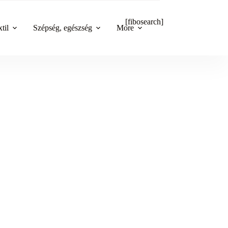
[fibosearch]
til
Szépség, egészség
More