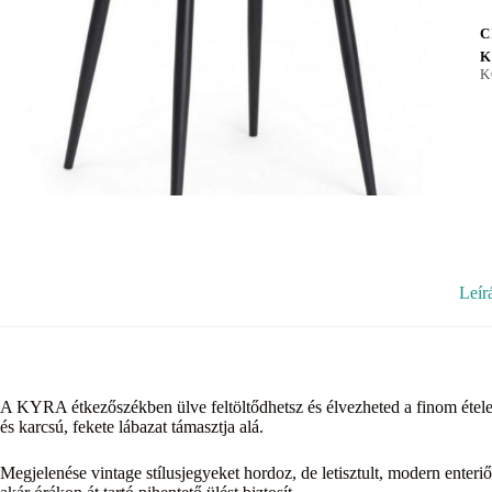
C
K
K
Leír
A KYRA étkezőszékben ülve feltöltődhetsz és élvezheted a finom étele
és karcsú, fekete lábazat támasztja alá.
Megjelenése vintage stílusjegyeket hordoz, de letisztult, modern enteriő