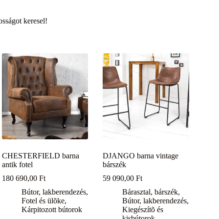
sságot keresel!
CHESTERFIELD barna
DJANGO barna vintage
antik fotel
bárszék
180 690,00
Ft
59 090,00
Ft
Bútor, lakberendezés
,
Bárasztal, bárszék
,
Fotel és ülõke
,
Bútor, lakberendezés
,
Kárpitozott bútorok
Kiegészítõ és
kisbútorok