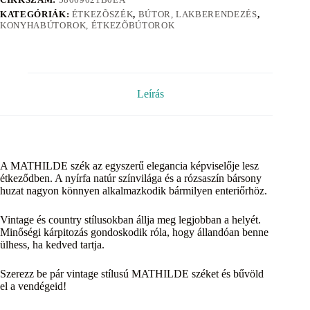
KATEGÓRIÁK:
ÉTKEZÕSZÉK
,
BÚTOR, LAKBERENDEZÉS
,
KONYHABÚTOROK, ÉTKEZÕBÚTOROK
Leírás
A MATHILDE szék az egyszerű elegancia képviselője lesz
étkeződben. A nyírfa natúr színvilága és a rózsaszín bársony
huzat nagyon könnyen alkalmazkodik bármilyen enteriőrhöz.
Vintage és country stílusokban állja meg legjobban a helyét.
Minőségi kárpitozás gondoskodik róla, hogy állandóan benne
ülhess, ha kedved tartja.
Szerezz be pár vintage stílusú MATHILDE széket és bűvöld
el a vendégeid!