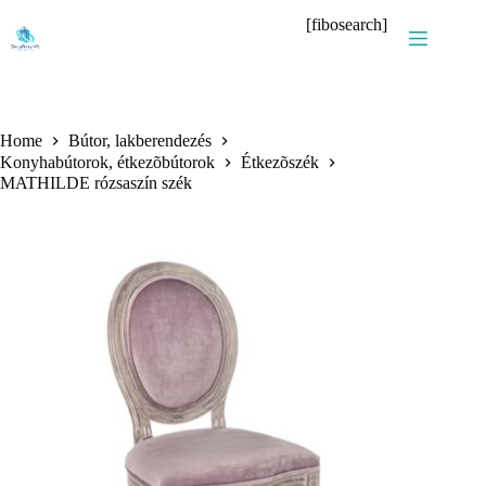
Skip
[fibosearch]
to
content
Home
Bútor, lakberendezés
Konyhabútorok, étkezõbútorok
Étkezõszék
MATHILDE rózsaszín szék