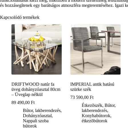
funkcionalitását idézi meg, miközben a modern szellemiség letisztultság
és hozzásegítenek egy barátságos atmoszféra megteremtéséhez. Igazi ke
Kapcsolódó termékek
DRIFTWOOD natúr fa
IMPERIAL antik hatású
üveg dohányzóasztal 80cm
szürke szék
– Üveglap nélkül
73 590,00
Ft
89 490,00
Ft
Étkezõszék
,
Bútor,
Bútor, lakberendezés
,
lakberendezés
,
Dohányzóasztal
,
Konyhabútorok,
Nappali szoba
étkezõbútorok
bútorok