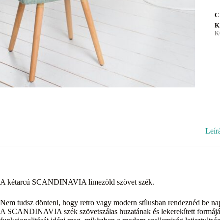
C
K
K
Leír
A kétarcú SCANDINAVIA limezöld szövet szék.
Nem tudsz dönteni, hogy retro vagy modern stílusban rendeznéd be nap
A SCANDINAVIA szék szövetszálas huzatának és lekerekített formáján