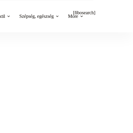
[fibosearch]
til
Szépség, egészség
More