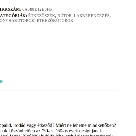
IKKSZÁM:
0A588E12E0FB
ATEGÓRIÁK:
ÉTKEZÕSZÉK
,
BÚTOR, LAKBERENDEZÉS
,
ONYHABÚTOROK, ÉTKEZÕBÚTOROK
ás
palid, irodád vagy étkeződ? Miért ne lehetne mindkettőben?
ak köszönhetően az ’50-es, ’60-as évek designjának