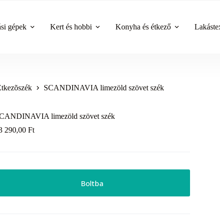
ási gépek
Kert és hobbi
Konyha és étkező
Lakástex
Étkezõszék
SCANDINAVIA limezöld szövet szék
CANDINAVIA limezöld szövet szék
3 290,00
Ft
Boltba