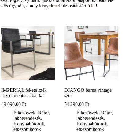
ával fogad. Nyúlánk bükkfa lábai stabil alapot biztosítanak
ttős ügynök, amely kényelmed biztosításáért felel!
IMPERIAL fekete szék
DJANGO barna vintage
rozsdamentes lábakkal
szék
49 090,00
Ft
54 290,00
Ft
Étkezõszék
,
Bútor,
Étkezõszék
,
Bútor,
lakberendezés
,
lakberendezés
,
Konyhabútorok,
Konyhabútorok,
étkezõbútorok
étkezõbútorok