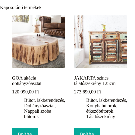
Kapcsolódó termékek
GOA akácfa
JAKARTA színes
dohányzóasztal
tálalószekrény 125cm
120 090,00
Ft
273 690,00
Ft
Bútor, lakberendezés
,
Bútor, lakberendezés
,
Dohányzóasztal
,
Konyhabútorok,
Nappali szoba
étkezõbútorok
,
bútorok
Tálalószekrény
Boltba
Boltba