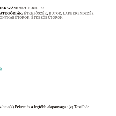
IKKSZÁM:
902C1C80DF73
ATEGÓRIÁK:
ÉTKEZÕSZÉK
,
BÚTOR, LAKBERENDEZÉS
,
ONYHABÚTOROK, ÉTKEZÕBÚTOROK
ás
íne a(z) Fekete és a legfőbb alapanyaga a(z) Textilbőr.