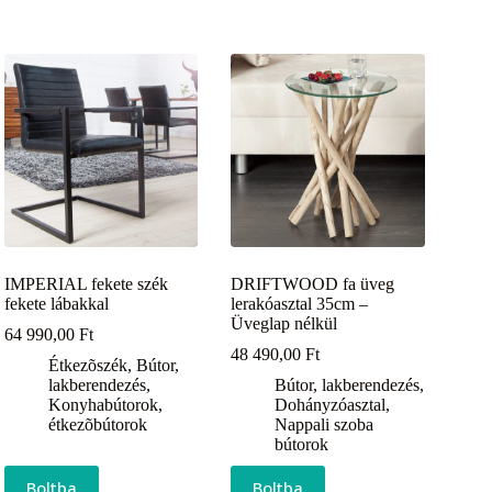
IMPERIAL fekete szék
DRIFTWOOD fa üveg
fekete lábakkal
lerakóasztal 35cm –
Üveglap nélkül
64 990,00
Ft
48 490,00
Ft
Étkezõszék
,
Bútor,
lakberendezés
,
Bútor, lakberendezés
,
Konyhabútorok,
Dohányzóasztal
,
étkezõbútorok
Nappali szoba
bútorok
Boltba
Boltba