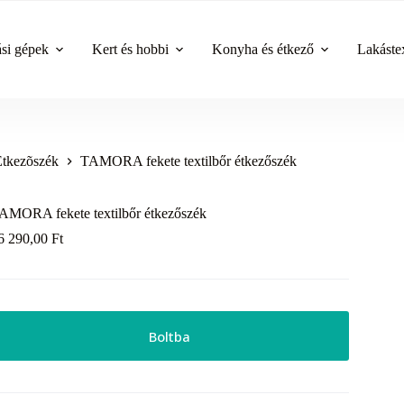
ási gépek
Kert és hobbi
Konyha és étkező
Lakástex
Étkezõszék
TAMORA fekete textilbőr étkezőszék
AMORA fekete textilbőr étkezőszék
6 290,00
Ft
Boltba