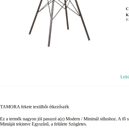
C
K
K
Leír
TAMORA fekete textilbőr étkezőszék
Ez a termék nagyon jól passzol a(z) Modern / Minimál stílushoz. A fő sz
Mintáját tekintve Egyszínű, a felülete Szögletes.