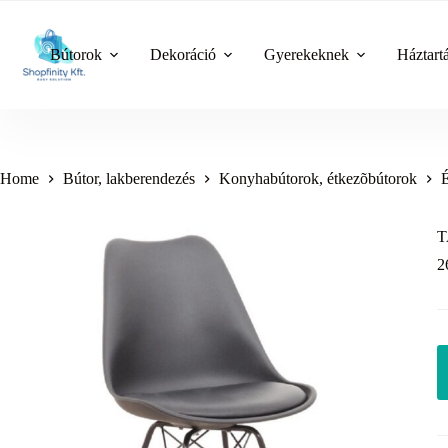
Skip
to
content
Bútorok
Dekoráció
Gyerekeknek
Háztart
Home
Bútor, lakberendezés
Konyhabútorok, étkezõbútorok
T
2