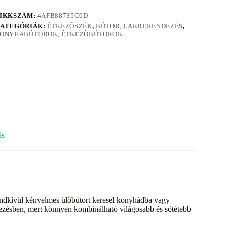
IKKSZÁM:
4AFB88735C0D
ATEGÓRIÁK:
ÉTKEZÕSZÉK
,
BÚTOR, LAKBERENDEZÉS
,
ONYHABÚTOROK, ÉTKEZÕBÚTOROK
ás
endkívül kényelmes ülőbútort keresel konyhádba vagy
dezésben, mert könnyen kombinálható világosabb és sötétebb