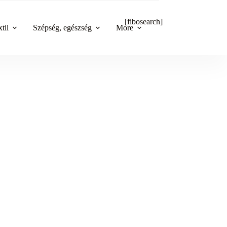
[fibosearch]
til
Szépség, egészség
More