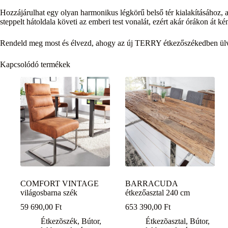
Hozzájárulhat egy olyan harmonikus légkörű belső tér kialakításához, 
steppelt hátoldala követi az emberi test vonalát, ezért akár órákon át 
Rendeld meg most és élvezd, ahogy az új TERRY étkezőszékedben ülve
Kapcsolódó termékek
COMFORT VINTAGE
BARRACUDA
világosbarna szék
étkezőasztal 240 cm
59 690,00
Ft
653 390,00
Ft
Étkezõszék
,
Bútor,
Étkezõasztal
,
Bútor,