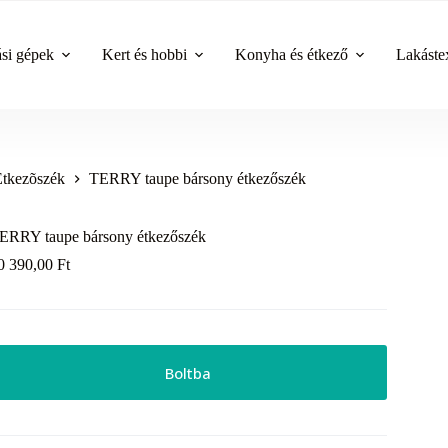
ási gépek
Kert és hobbi
Konyha és étkező
Lakástex
Étkezõszék
TERRY taupe bársony étkezőszék
ERRY taupe bársony étkezőszék
0 390,00
Ft
Boltba