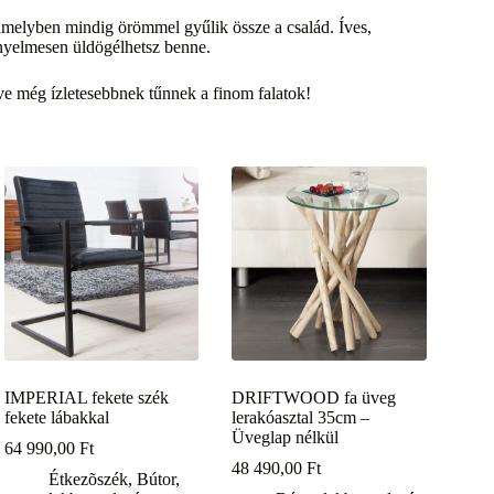
amelyben mindig örömmel gyűlik össze a család. Íves,
kényelmesen üldögélhetsz benne.
 még ízletesebbnek tűnnek a finom falatok!
IMPERIAL fekete szék
DRIFTWOOD fa üveg
fekete lábakkal
lerakóasztal 35cm –
Üveglap nélkül
64 990,00
Ft
48 490,00
Ft
Étkezõszék
,
Bútor,