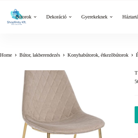
Skip
to
content
Bútorok
Dekoráció
Gyerekeknek
Háztart
Home
Bútor, lakberendezés
Konyhabútorok, étkezõbútorok
T
5