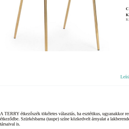
C
K
K
Leír
A TERRY étkezőszék tökéletes választás, ha esztétikus, ugyanakkor r
étkeződbe. Szürkésbarna (taupe) színe közkedvelt árnyalat a lakberen
társaival is.