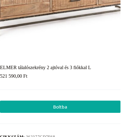
ELMER tálalószekrény 2 ajtóval és 3 fiókkal L
521 590,00
Ft
Boltba
CIKKSZÁM:
362377CD7F68