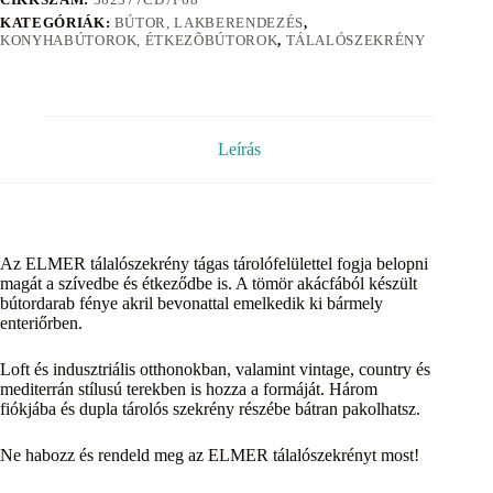
KATEGÓRIÁK:
BÚTOR, LAKBERENDEZÉS
,
KONYHABÚTOROK, ÉTKEZÕBÚTOROK
,
TÁLALÓSZEKRÉNY
Leírás
Az ELMER tálalószekrény tágas tárolófelülettel fogja belopni
magát a szívedbe és étkeződbe is. A tömör akácfából készült
bútordarab fénye akril bevonattal emelkedik ki bármely
enteriőrben.
Loft és indusztriális otthonokban, valamint vintage, country és
mediterrán stílusú terekben is hozza a formáját. Három
fiókjába és dupla tárolós szekrény részébe bátran pakolhatsz.
Ne habozz és rendeld meg az ELMER tálalószekrényt most!