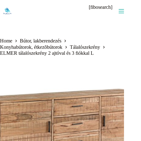
Skip
[fibosearch]
to
content
Home
Bútor, lakberendezés
Konyhabútorok, étkezõbútorok
Tálalószekrény
ELMER tálalószekrény 2 ajtóval és 3 fiókkal L