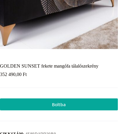
GOLDEN SUNSET fekete mangófa tálalószekrény
352 490,00
Ft
Boltba
CIKKSZÁM:
4E89DADD20B9