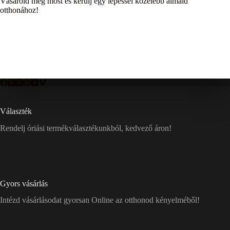
Vásárold meg most és kerülj egy lépéssel közelebb álmaid
otthonához!
Választék
Rendelj óriási termékválasztékunkból, kedvező áron!
Gyors vásárlás
Intézd vásárlásodat gyorsan Online az otthonod kényelméből!