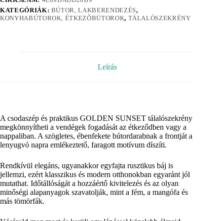
KATEGÓRIÁK:
BÚTOR, LAKBERENDEZÉS
,
KONYHABÚTOROK, ÉTKEZÕBÚTOROK
,
TÁLALÓSZEKRÉNY
Leírás
A csodaszép és praktikus GOLDEN SUNSET tálalószekrény
megkönnyítheti a vendégek fogadását az étkeződben vagy a
nappaliban. A szögletes, ébenfekete bútordarabnak a frontját a
lenyugvó napra emlékeztető, faragott motívum díszíti.
Rendkívül elegáns, ugyanakkor egyfajta rusztikus báj is
jellemzi, ezért klasszikus és modern otthonokban egyaránt jól
mutathat. Időtállóságát a hozzáértő kivitelezés és az olyan
minőségi alapanyagok szavatolják, mint a fém, a mangófa és
más tömörfák.