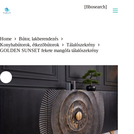
Skip
[fibosearch]
to
content
Home
Bútor, lakberendezés
Konyhabútorok, étkezõbútorok
Tálalószekrény
GOLDEN SUNSET fekete mangófa tálalószekrény