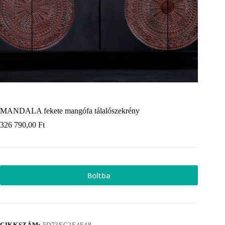
MANDALA fekete mangófa tálalószekrény
326 790,00
Ft
Boltba
CIKKSZÁM:
5D73EC2E4F48