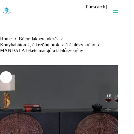
Skip
[fibosearch]
to
content
Home
Bútor, lakberendezés
Konyhabútorok, étkezõbútorok
Tálalószekrény
MANDALA fekete mangófa tálalószekrény