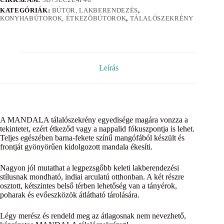
KATEGÓRIÁK:
BÚTOR, LAKBERENDEZÉS
,
KONYHABÚTOROK, ÉTKEZÕBÚTOROK
,
TÁLALÓSZEKRÉNY
Leírás
A MANDALA tálalószekrény egyedisége magára vonzza a
tekintetet, ezért étkeződ vagy a nappalid fókuszpontja is lehet.
Teljes egészében barna-fekete színű mangófából készült és
frontját gyönyörűen kidolgozott mandala ékesíti.
Nagyon jól mutathat a legpezsgőbb keleti lakberendezési
stílusnak mondható, indiai arculatú otthonban. A két részre
osztott, kétszintes belső térben lehetőség van a tányérok,
poharak és evőeszközök átlátható tárolására.
Légy merész és rendeld meg az átlagosnak nem nevezhető,