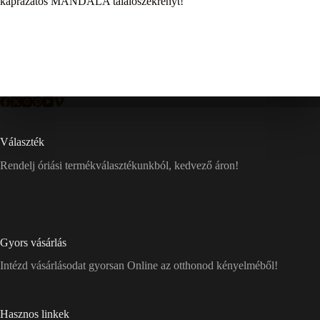
káprázatos MANDALA tálalószekrényt!
Választék
Rendelj óriási termékválasztékunkból, kedvező áron!
Gyors vásárlás
Intézd vásárlásodat gyorsan Online az otthonod kényelméből!
Hasznos linkek